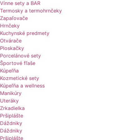
Vínne sety a BAR
Termosky a termohrnčeky
Zapaľovače
Hrnčeky
Kuchynské predmety
Otvárače
Ploskačky
Porcelánové sety
Športové fľaše
Kúpeľňa
Kozmetické sety
Kúpeľňa a wellness
Manikúry
Uteráky
Zrkadielka
Pršiplášte
Dáždniky
Dáždniky
Pršiplášte