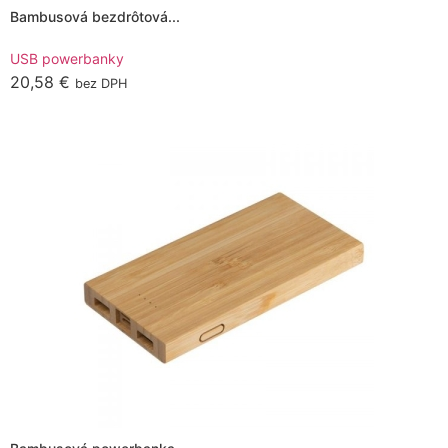
Bambusová bezdrôtová...
multiple
variants.
USB powerbanky
The
20,58
€
bez DPH
options
Pridať do košíka
may
be
chosen
on
the
product
page