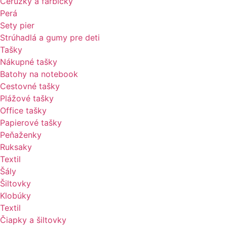
Ceruzky a farbičky
Perá
Sety pier
Strúhadlá a gumy pre deti
Tašky
Nákupné tašky
Batohy na notebook
Cestovné tašky
Plážové tašky
Office tašky
Papierové tašky
Peňaženky
Ruksaky
Textil
Šály
Šiltovky
Klobúky
Textil
Čiapky a šiltovky