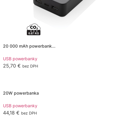
20 000 mAh powerbank...
USB powerbanky
25,70
€
bez DPH
Pridať do košíka
20W powerbanka
USB powerbanky
44,18
€
bez DPH
This
Výber možností
product
has