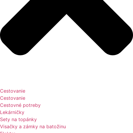
Cestovanie
Cestovanie
Cestovné potreby
Lekárničky
Sety na topánky
Visačky a zámky na batožinu