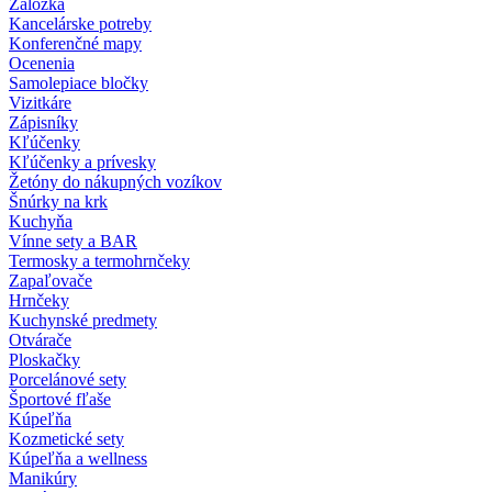
Záložka
Kancelárske potreby
Konferenčné mapy
Ocenenia
Samolepiace bločky
Vizitkáre
Zápisníky
Kľúčenky
Kľúčenky a prívesky
Žetóny do nákupných vozíkov
Šnúrky na krk
Kuchyňa
Vínne sety a BAR
Termosky a termohrnčeky
Zapaľovače
Hrnčeky
Kuchynské predmety
Otvárače
Ploskačky
Porcelánové sety
Športové fľaše
Kúpeľňa
Kozmetické sety
Kúpeľňa a wellness
Manikúry