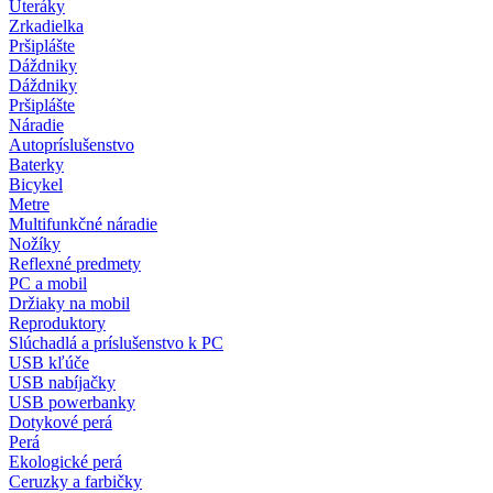
Uteráky
Zrkadielka
Pršiplášte
Dáždniky
Dáždniky
Pršiplášte
Náradie
Autopríslušenstvo
Baterky
Bicykel
Metre
Multifunkčné náradie
Nožíky
Reflexné predmety
PC a mobil
Držiaky na mobil
Reproduktory
Slúchadlá a príslušenstvo k PC
USB kľúče
USB nabíjačky
USB powerbanky
Dotykové perá
Perá
Ekologické perá
Ceruzky a farbičky