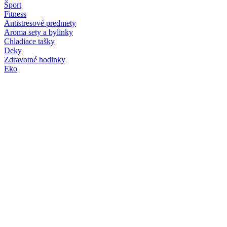
Šport
Fitness
Antistresové predmety
Aroma sety a bylinky
Chladiace tašky
Deky
Zdravotné hodinky
Eko