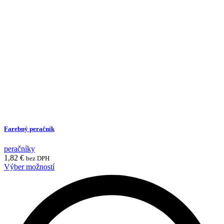
Farebný peračník
peračníky
1,82
€
bez DPH
This
Výber možností
product
has
multiple
variants.
The
options