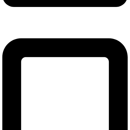
lmreklama@lmreklama.sk