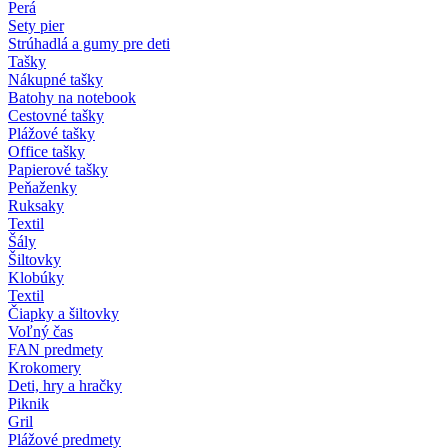
Perá
Sety pier
Strúhadlá a gumy pre deti
Tašky
Nákupné tašky
Batohy na notebook
Cestovné tašky
Plážové tašky
Office tašky
Papierové tašky
Peňaženky
Ruksaky
Textil
Šály
Šiltovky
Klobúky
Textil
Čiapky a šiltovky
Voľný čas
FAN predmety
Krokomery
Deti, hry a hračky
Piknik
Gril
Plážové predmety