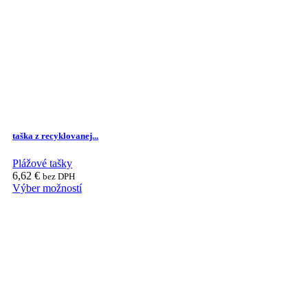
taška z recyklovanej...
Plážové tašky
6,62
€
bez DPH
Výber možností
This
product
has
multiple
variants.
The
options
may
be
chosen