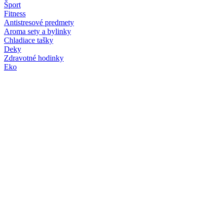
Šport
Fitness
Antistresové predmety
Aroma sety a bylinky
Chladiace tašky
Deky
Zdravotné hodinky
Eko