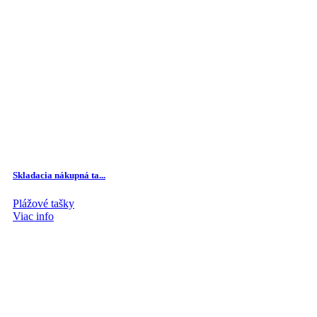
options
may
be
chosen
on
the
product
page
Skladacia nákupná ta...
Plážové tašky
Viac info