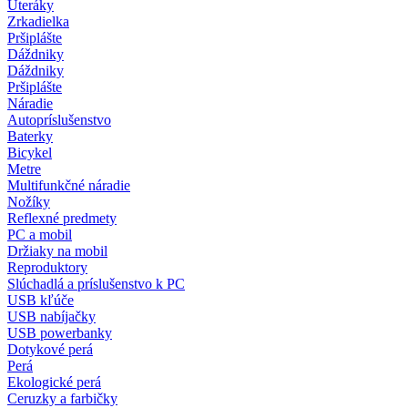
Uteráky
Zrkadielka
Pršiplášte
Dáždniky
Dáždniky
Pršiplášte
Náradie
Autopríslušenstvo
Baterky
Bicykel
Metre
Multifunkčné náradie
Nožíky
Reflexné predmety
PC a mobil
Držiaky na mobil
Reproduktory
Slúchadlá a príslušenstvo k PC
USB kľúče
USB nabíjačky
USB powerbanky
Dotykové perá
Perá
Ekologické perá
Ceruzky a farbičky