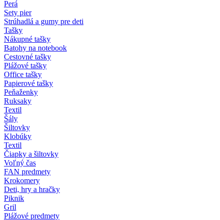
Perá
Sety pier
Strúhadlá a gumy pre deti
Tašky
Nákupné tašky
Batohy na notebook
Cestovné tašky
Plážové tašky
Office tašky
Papierové tašky
Peňaženky
Ruksaky
Textil
Šály
Šiltovky
Klobúky
Textil
Čiapky a šiltovky
Voľný čas
FAN predmety
Krokomery
Deti, hry a hračky
Piknik
Gril
Plážové predmety