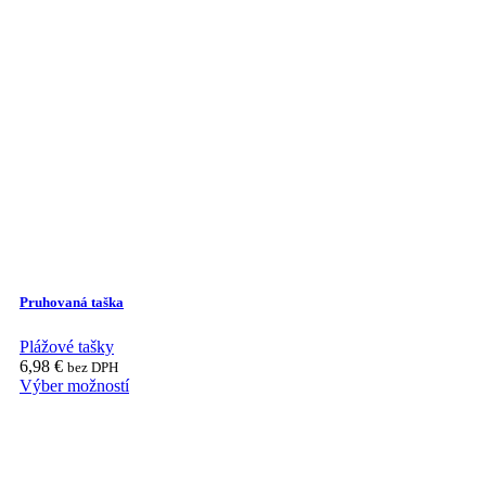
variants.
The
options
may
be
chosen
on
the
product
page
Pruhovaná taška
Plážové tašky
6,98
€
bez DPH
Výber možností
This
product
has
multiple
variants.
The