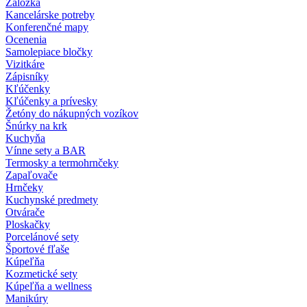
Záložka
Kancelárske potreby
Konferenčné mapy
Ocenenia
Samolepiace bločky
Vizitkáre
Zápisníky
Kľúčenky
Kľúčenky a prívesky
Žetóny do nákupných vozíkov
Šnúrky na krk
Kuchyňa
Vínne sety a BAR
Termosky a termohrnčeky
Zapaľovače
Hrnčeky
Kuchynské predmety
Otvárače
Ploskačky
Porcelánové sety
Športové fľaše
Kúpeľňa
Kozmetické sety
Kúpeľňa a wellness
Manikúry