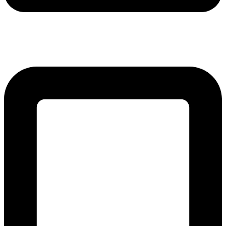
lmreklama@lmreklama.sk