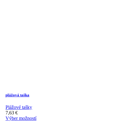
has
multiple
variants.
The
options
may
be
chosen
on
the
product
page
plážová taška
Plážové tašky
7,63
€
Výber možností
This
product
has
multiple