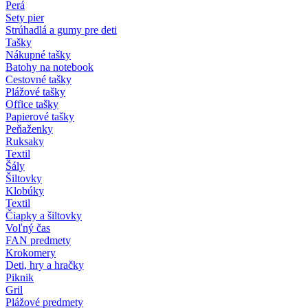
Perá
Sety pier
Strúhadlá a gumy pre deti
Tašky
Nákupné tašky
Batohy na notebook
Cestovné tašky
Plážové tašky
Office tašky
Papierové tašky
Peňaženky
Ruksaky
Textil
Šály
Šiltovky
Klobúky
Textil
Čiapky a šiltovky
Voľný čas
FAN predmety
Krokomery
Deti, hry a hračky
Piknik
Gril
Plážové predmety