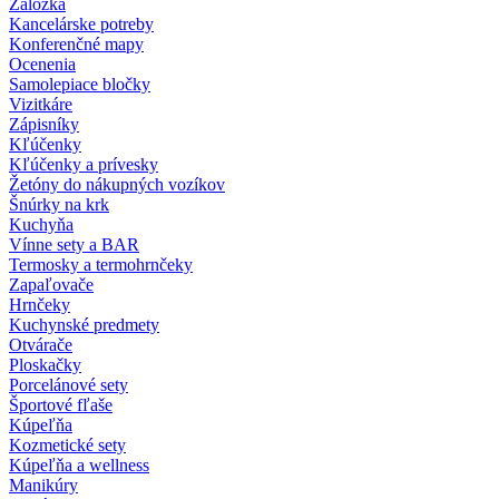
Záložka
Kancelárske potreby
Konferenčné mapy
Ocenenia
Samolepiace bločky
Vizitkáre
Zápisníky
Kľúčenky
Kľúčenky a prívesky
Žetóny do nákupných vozíkov
Šnúrky na krk
Kuchyňa
Vínne sety a BAR
Termosky a termohrnčeky
Zapaľovače
Hrnčeky
Kuchynské predmety
Otvárače
Ploskačky
Porcelánové sety
Športové fľaše
Kúpeľňa
Kozmetické sety
Kúpeľňa a wellness
Manikúry