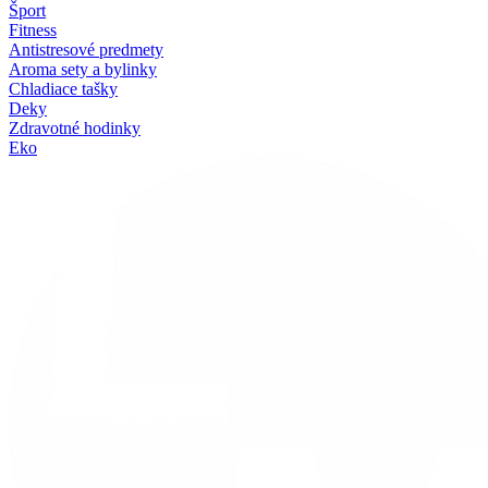
Šport
Fitness
Antistresové predmety
Aroma sety a bylinky
Chladiace tašky
Deky
Zdravotné hodinky
Eko