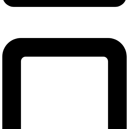
lmreklama@lmreklama.sk