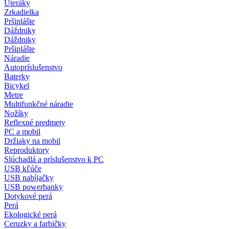
Uteráky
Zrkadielka
Pršiplášte
Dáždniky
Dáždniky
Pršiplášte
Náradie
Autopríslušenstvo
Baterky
Bicykel
Metre
Multifunkčné náradie
Nožíky
Reflexné predmety
PC a mobil
Držiaky na mobil
Reproduktory
Slúchadlá a príslušenstvo k PC
USB kľúče
USB nabíjačky
USB powerbanky
Dotykové perá
Perá
Ekologické perá
Ceruzky a farbičky