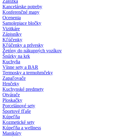
Záložka
Kancelárske potreby
Konferenčné mapy
Ocenenia
Samolepiace bločky
Vizitkáre
Zápisníky
Kľúčenky
Kľúčenky a prívesky
Žetóny do nákupných vozíkov
Šnúrky na krk
Kuchyňa
Vínne sety a BAR
Termosky a termohrnčeky
Zapaľovače
Hrnčeky
Kuchynské predmety
Otvárače
Ploskačky
Porcelánové sety
Športové fľaše
Kúpeľňa
Kozmetické sety
Kúpeľňa a wellness
Manikúry