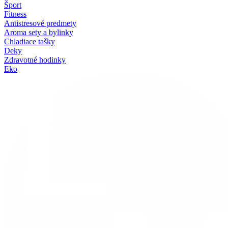
Šport
Fitness
Antistresové predmety
Aroma sety a bylinky
Chladiace tašky
Deky
Zdravotné hodinky
Eko