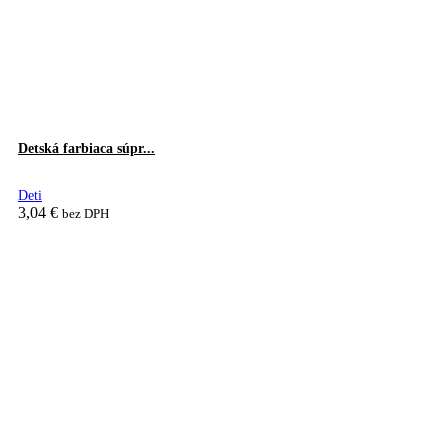
product
page
Detská farbiaca súpr...
Deti
3,04
€
bez DPH
Pridať do košíka