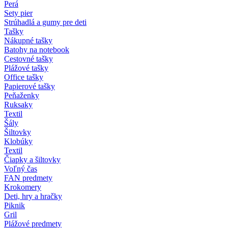
Perá
Sety pier
Strúhadlá a gumy pre deti
Tašky
Nákupné tašky
Batohy na notebook
Cestovné tašky
Plážové tašky
Office tašky
Papierové tašky
Peňaženky
Ruksaky
Textil
Šály
Šiltovky
Klobúky
Textil
Čiapky a šiltovky
Voľný čas
FAN predmety
Krokomery
Deti, hry a hračky
Piknik
Gril
Plážové predmety