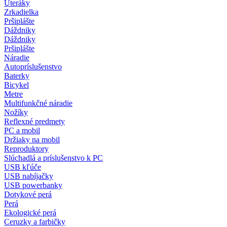
Uteráky
Zrkadielka
Pršiplášte
Dáždniky
Dáždniky
Pršiplášte
Náradie
Autopríslušenstvo
Baterky
Bicykel
Metre
Multifunkčné náradie
Nožíky
Reflexné predmety
PC a mobil
Držiaky na mobil
Reproduktory
Slúchadlá a príslušenstvo k PC
USB kľúče
USB nabíjačky
USB powerbanky
Dotykové perá
Perá
Ekologické perá
Ceruzky a farbičky