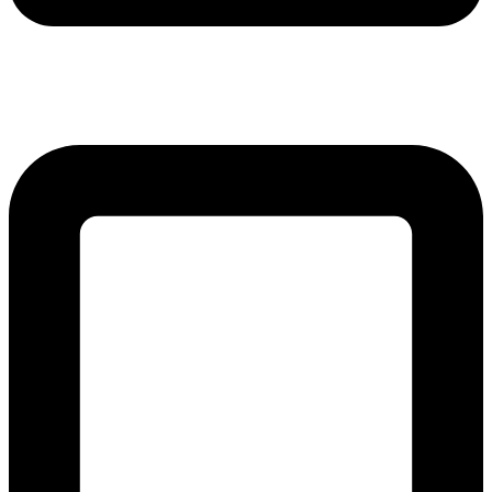
lmreklama@lmreklama.sk