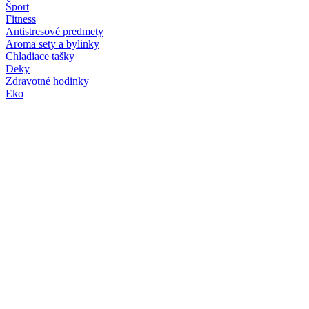
Šport
Fitness
Antistresové predmety
Aroma sety a bylinky
Chladiace tašky
Deky
Zdravotné hodinky
Eko