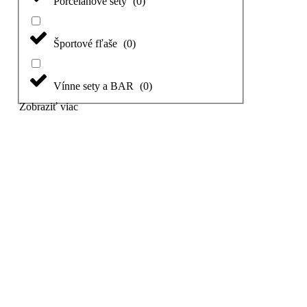
Porcelánové sety
(
0
)
Športové fľaše
(
0
)
Vínne sety a BAR
(
0
)
Zobraziť viac