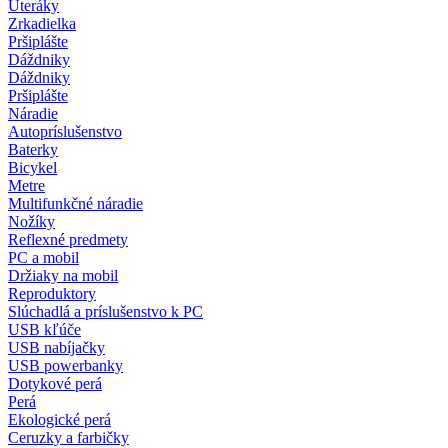
Uteráky
Zrkadielka
Pršiplášte
Dáždniky
Dáždniky
Pršiplášte
Náradie
Autopríslušenstvo
Baterky
Bicykel
Metre
Multifunkčné náradie
Nožíky
Reflexné predmety
PC a mobil
Držiaky na mobil
Reproduktory
Slúchadlá a príslušenstvo k PC
USB kľúče
USB nabíjačky
USB powerbanky
Dotykové perá
Perá
Ekologické perá
Ceruzky a farbičky