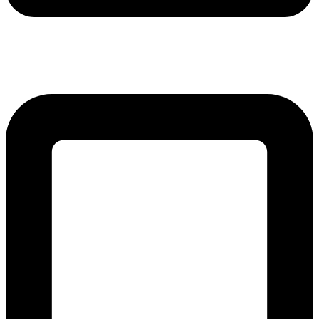
lmreklama@lmreklama.sk