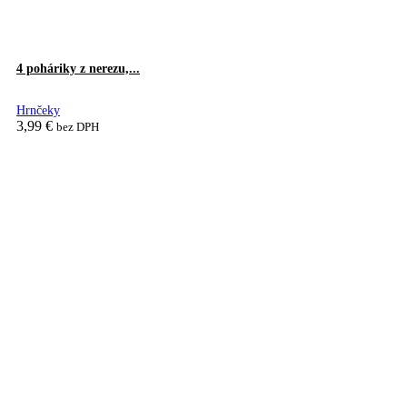
4 poháriky z nerezu,...
Hrnčeky
3,99
€
bez DPH
Pridať do košíka