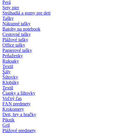
Perá
Sety pier
Strúhadlá a gumy pre deti
Tašky
Nákupné tašky
Batohy na notebook
Cestovné tašky
Plážové tašky
Office tašky
Papierové tašky
Peňaženky
Ruksaky
Textil
Šály
Šiltovky
Klobúky
Textil
Čiapky a šiltovky
Voľný čas
FAN predmety
Krokomery
Deti, hry a hračky
Piknik
Gril
Plážové predmety