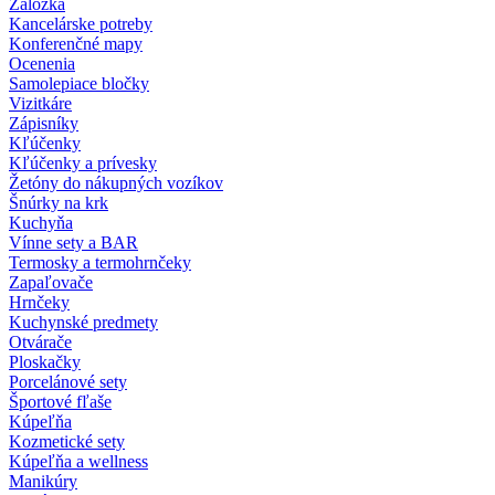
Záložka
Kancelárske potreby
Konferenčné mapy
Ocenenia
Samolepiace bločky
Vizitkáre
Zápisníky
Kľúčenky
Kľúčenky a prívesky
Žetóny do nákupných vozíkov
Šnúrky na krk
Kuchyňa
Vínne sety a BAR
Termosky a termohrnčeky
Zapaľovače
Hrnčeky
Kuchynské predmety
Otvárače
Ploskačky
Porcelánové sety
Športové fľaše
Kúpeľňa
Kozmetické sety
Kúpeľňa a wellness
Manikúry