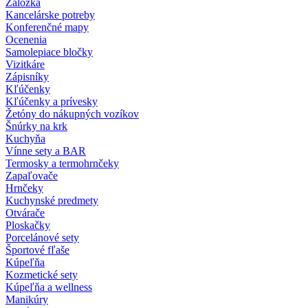
Záložka
Kancelárske potreby
Konferenčné mapy
Ocenenia
Samolepiace bločky
Vizitkáre
Zápisníky
Kľúčenky
Kľúčenky a prívesky
Žetóny do nákupných vozíkov
Šnúrky na krk
Kuchyňa
Vínne sety a BAR
Termosky a termohrnčeky
Zapaľovače
Hrnčeky
Kuchynské predmety
Otvárače
Ploskačky
Porcelánové sety
Športové fľaše
Kúpeľňa
Kozmetické sety
Kúpeľňa a wellness
Manikúry