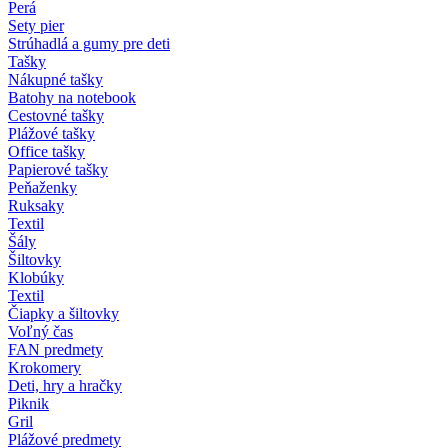
Perá
Sety pier
Strúhadlá a gumy pre deti
Tašky
Nákupné tašky
Batohy na notebook
Cestovné tašky
Plážové tašky
Office tašky
Papierové tašky
Peňaženky
Ruksaky
Textil
Šály
Šiltovky
Klobúky
Textil
Čiapky a šiltovky
Voľný čas
FAN predmety
Krokomery
Deti, hry a hračky
Piknik
Gril
Plážové predmety