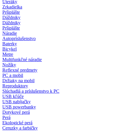
Uteráky
Zrkadielka
Pršiplášte
Dáždniky
Dáždniky
Pršiplášte
Náradie
Autopríslušenstvo
Baterky
Bicykel
Metre
Multifunkčné náradie
Nožíky
Reflexné predmety
PC a mobil
Držiaky na mobil
Reproduktory
Slúchadlá a príslušenstvo k PC
USB kľúče
USB nabíjačky
USB powerbanky
Dotykové perá
Perá
Ekologické perá
Ceruzky a farbičky