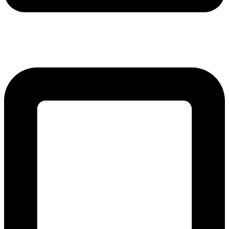
lmreklama@lmreklama.sk