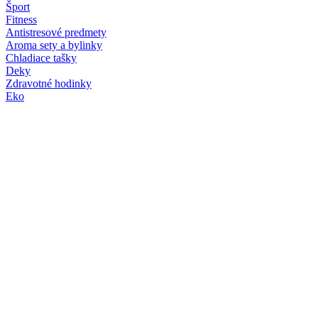
Šport
Fitness
Antistresové predmety
Aroma sety a bylinky
Chladiace tašky
Deky
Zdravotné hodinky
Eko