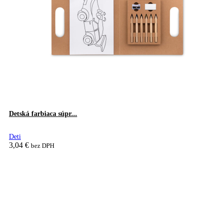
be
chosen
on
the
product
page
Detská farbiaca súpr...
Deti
3,04
€
bez DPH
Pridať do košíka