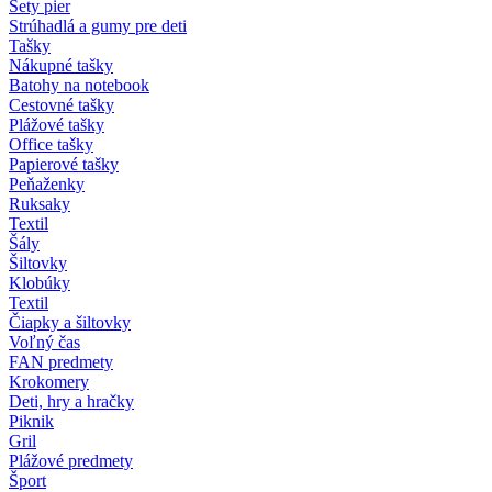
Sety pier
Strúhadlá a gumy pre deti
Tašky
Nákupné tašky
Batohy na notebook
Cestovné tašky
Plážové tašky
Office tašky
Papierové tašky
Peňaženky
Ruksaky
Textil
Šály
Šiltovky
Klobúky
Textil
Čiapky a šiltovky
Voľný čas
FAN predmety
Krokomery
Deti, hry a hračky
Piknik
Gril
Plážové predmety
Šport