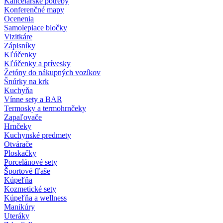
Kancelárske potreby
Konferenčné mapy
Ocenenia
Samolepiace bločky
Vizitkáre
Zápisníky
Kľúčenky
Kľúčenky a prívesky
Žetóny do nákupných vozíkov
Šnúrky na krk
Kuchyňa
Vínne sety a BAR
Termosky a termohrnčeky
Zapaľovače
Hrnčeky
Kuchynské predmety
Otvárače
Ploskačky
Porcelánové sety
Športové fľaše
Kúpeľňa
Kozmetické sety
Kúpeľňa a wellness
Manikúry
Uteráky