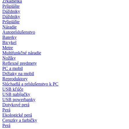
Zrkadielka
Pršiplášte
Dáždniky
Dáždniky
Pršiplášte
Náradie
Autopríslušenstvo
Baterky
Bicykel
Metre
Multifunkčné náradie
Nožíky
Reflexné predmety
PC a mobil
Držiaky na mobil
Reproduktory
Slúchadlá a príslušenstvo k PC
USB kľúče
USB nabíjačky
USB powerbanky
Dotykové perá
Perá
Ekologické perá
Ceruzky a farbičky
Perá