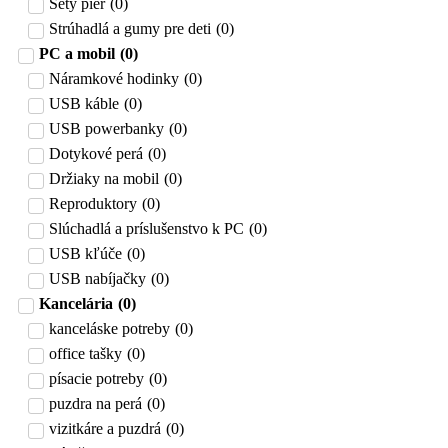
Sety pier
(
0
)
Strúhadlá a gumy pre deti
(
0
)
PC a mobil
(
0
)
Náramkové hodinky
(
0
)
USB káble
(
0
)
USB powerbanky
(
0
)
Dotykové perá
(
0
)
Držiaky na mobil
(
0
)
Reproduktory
(
0
)
Slúchadlá a príslušenstvo k PC
(
0
)
USB kľúče
(
0
)
USB nabíjačky
(
0
)
Kancelária
(
0
)
kanceláske potreby
(
0
)
office tašky
(
0
)
písacie potreby
(
0
)
puzdra na perá
(
0
)
vizitkáre a puzdrá
(
0
)