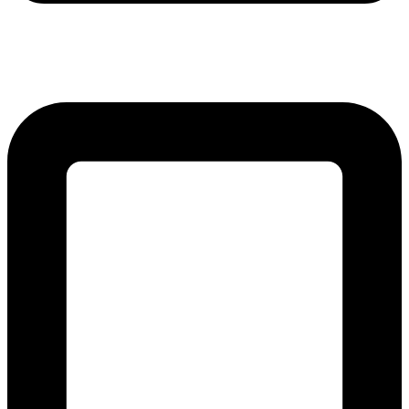
lmreklama@lmreklama.sk