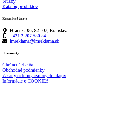
Služby
Katalóg produktov
Kontaktné údaje
Hradská 96, 821 07, Bratislava
+421 2 207 580 84
lmreklama@lmreklama.sk
Dokumenty
Chránená dielňa
Obchodné podmienky
Zásady ochrany osobných údajov
Informácie o COOKIES