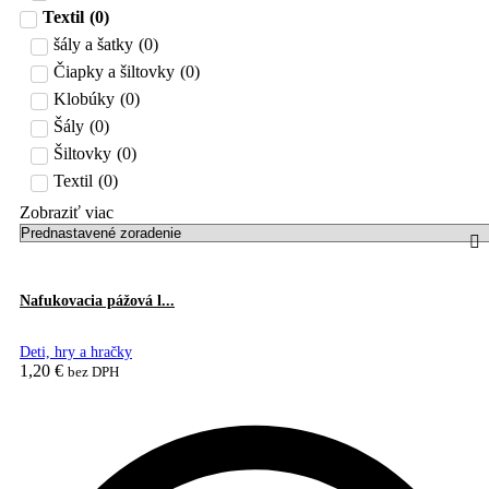
Textil
(
0
)
šály a šatky
(
0
)
Čiapky a šiltovky
(
0
)
Klobúky
(
0
)
Šály
(
0
)
Šiltovky
(
0
)
Textil
(
0
)
Zobraziť viac
Nafukovacia pážová l...
Deti, hry a hračky
1,20
€
bez DPH
This
Výber možností
product
has
multiple
variants.
The