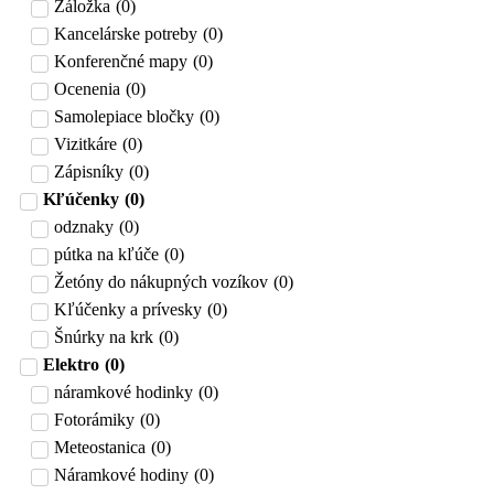
Záložka
(
0
)
Kancelárske potreby
(
0
)
Konferenčné mapy
(
0
)
Ocenenia
(
0
)
Samolepiace bločky
(
0
)
Vizitkáre
(
0
)
Zápisníky
(
0
)
Kľúčenky
(
0
)
odznaky
(
0
)
pútka na kľúče
(
0
)
Žetóny do nákupných vozíkov
(
0
)
Kľúčenky a prívesky
(
0
)
Šnúrky na krk
(
0
)
Elektro
(
0
)
náramkové hodinky
(
0
)
Fotorámiky
(
0
)
Meteostanica
(
0
)
Náramkové hodiny
(
0
)