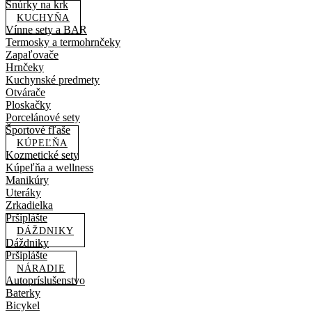
Šnúrky na krk
KUCHYŇA
Vínne sety a BAR
Termosky a termohrnčeky
Zapaľovače
Hrnčeky
Kuchynské predmety
Otvárače
Ploskačky
Porcelánové sety
Športové fľaše
KÚPEĽŇA
Kozmetické sety
Kúpeľňa a wellness
Manikúry
Uteráky
Zrkadielka
Pršiplášte
DÁŽDNIKY
Dáždniky
Pršiplášte
NÁRADIE
Autopríslušenstvo
Baterky
Bicykel