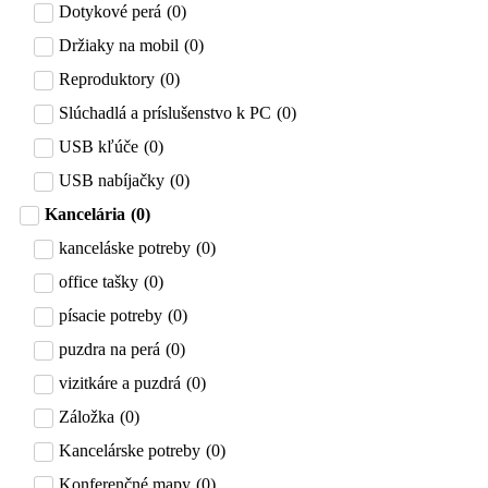
Dotykové perá
(
0
)
Držiaky na mobil
(
0
)
Reproduktory
(
0
)
Slúchadlá a príslušenstvo k PC
(
0
)
USB kľúče
(
0
)
USB nabíjačky
(
0
)
Kancelária
(
0
)
kanceláske potreby
(
0
)
office tašky
(
0
)
písacie potreby
(
0
)
puzdra na perá
(
0
)
vizitkáre a puzdrá
(
0
)
Záložka
(
0
)
Kancelárske potreby
(
0
)
Konferenčné mapy
(
0
)