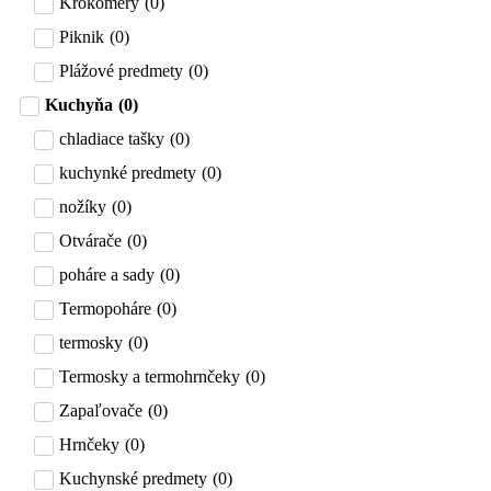
Krokomery
(
0
)
Piknik
(
0
)
Plážové predmety
(
0
)
Kuchyňa
(
0
)
chladiace tašky
(
0
)
kuchynké predmety
(
0
)
nožíky
(
0
)
Otvárače
(
0
)
poháre a sady
(
0
)
Termopoháre
(
0
)
termosky
(
0
)
Termosky a termohrnčeky
(
0
)
Zapaľovače
(
0
)
Hrnčeky
(
0
)
Kuchynské predmety
(
0
)