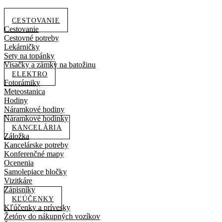
CESTOVANIE
Cestovanie
Cestovné potreby
Lekárničky
Sety na topánky
Visačky a zámky na batožinu
ELEKTRO
Fotorámiky
Meteostanica
Hodiny
Náramkové hodiny
Náramkové hodinky
KANCELÁRIA
Záložka
Kancelárske potreby
Konferenčné mapy
Ocenenia
Samolepiace bločky
Vizitkáre
Zápisníky
KĽÚČENKY
Kľúčenky a prívesky
Žetóny do nákupných vozíkov