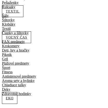
Peňaženky
Ruksaky
TEXTIL
Šály
Šiltovky
Klobúky
Textil
Čiapky a šiltovky
VOĽNÝ ČAS
FAN predmety
Krokomery
Deti, hry a hračky
Piknik
Gril
Plážové predmety
Šport
Fitness
Antistresové predmety
Aroma sety a bylinky
Chladiace tašky
Deky
Zdravotné hodinky
EKO