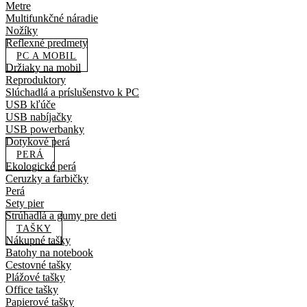
Metre
Multifunkčné náradie
Nožíky
Reflexné predmety
PC A MOBIL
Držiaky na mobil
Reproduktory
Slúchadlá a príslušenstvo k PC
USB kľúče
USB nabíjačky
USB powerbanky
Dotykové perá
PERÁ
Ekologické perá
Ceruzky a farbičky
Perá
Sety pier
Strúhadlá a gumy pre deti
TAŠKY
Nákupné tašky
Batohy na notebook
Cestovné tašky
Plážové tašky
Office tašky
Papierové tašky