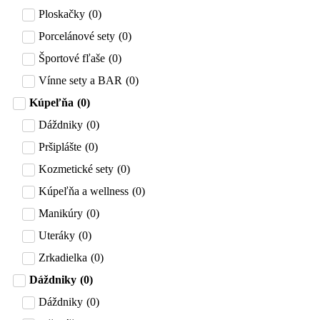
Ploskačky
(
0
)
Porcelánové sety
(
0
)
Športové fľaše
(
0
)
Vínne sety a BAR
(
0
)
Kúpeľňa
(
0
)
Dáždniky
(
0
)
Pršiplášte
(
0
)
Kozmetické sety
(
0
)
Kúpeľňa a wellness
(
0
)
Manikúry
(
0
)
Uteráky
(
0
)
Zrkadielka
(
0
)
Dáždniky
(
0
)
Dáždniky
(
0
)