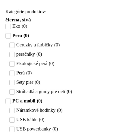
Kategórie produktov:
čierna, sivá
Eko
(
0
)
Perá
(
0
)
Ceruzky a farbičky
(
0
)
peračníky
(
0
)
Ekologické perá
(
0
)
Perá
(
0
)
Sety pier
(
0
)
Strúhadlá a gumy pre deti
(
0
)
PC a mobil
(
0
)
Náramkové hodinky
(
0
)
USB káble
(
0
)
USB powerbanky
(
0
)