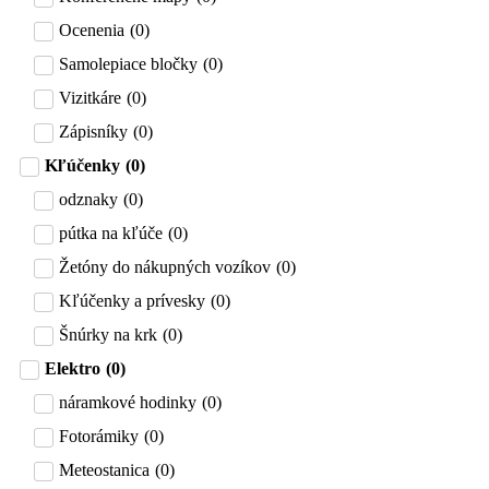
Ocenenia
(
0
)
Samolepiace bločky
(
0
)
Vizitkáre
(
0
)
Zápisníky
(
0
)
Kľúčenky
(
0
)
odznaky
(
0
)
pútka na kľúče
(
0
)
Žetóny do nákupných vozíkov
(
0
)
Kľúčenky a prívesky
(
0
)
Šnúrky na krk
(
0
)
Elektro
(
0
)
náramkové hodinky
(
0
)
Fotorámiky
(
0
)
Meteostanica
(
0
)