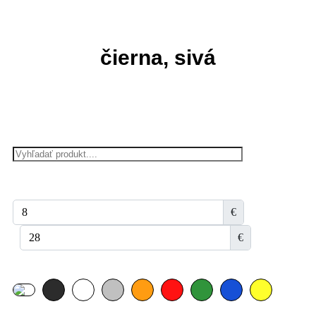
čierna, sivá
€
€