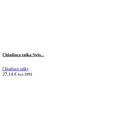
Chladiaca taška Swis...
Chladiace tašky
27,14
€
bez DPH
Pridať do košíka