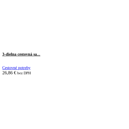
3-dielna cestovná sa...
Cestovné potreby
26,86
€
bez DPH
Pridať do košíka