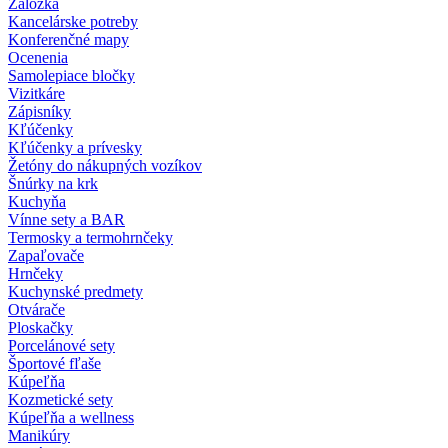
Záložka
Kancelárske potreby
Konferenčné mapy
Ocenenia
Samolepiace bločky
Vizitkáre
Zápisníky
Kľúčenky
Kľúčenky a prívesky
Žetóny do nákupných vozíkov
Šnúrky na krk
Kuchyňa
Vínne sety a BAR
Termosky a termohrnčeky
Zapaľovače
Hrnčeky
Kuchynské predmety
Otvárače
Ploskačky
Porcelánové sety
Športové fľaše
Kúpeľňa
Kozmetické sety
Kúpeľňa a wellness
Manikúry