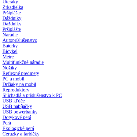
Uteráky
Zrkadielka
Pršiplášte
Dáždniky
Dáždniky
Pršiplášte
Náradie
Autopríslušenstvo
Baterky
Bicykel
Metre
Multifunkčné náradie
Nožíky
Reflexné predmety
PC a mobil
Držiaky na mobil
Reproduktory
Slúchadlá a príslušenstvo k PC
USB kľúče
USB nabíjačky
USB powerbanky
Dotykové perá
Perá
Ekologické perá
Ceruzky a farbičky