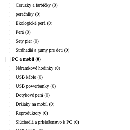
Ceruzky a farbičky
(
0
)
peračníky
(
0
)
Ekologické perá
(
0
)
Perá
(
0
)
Sety pier
(
0
)
Strúhadlá a gumy pre deti
(
0
)
PC a mobil
(
0
)
Náramkové hodinky
(
0
)
USB káble
(
0
)
USB powerbanky
(
0
)
Dotykové perá
(
0
)
Držiaky na mobil
(
0
)
Reproduktory
(
0
)
Slúchadlá a príslušenstvo k PC
(
0
)