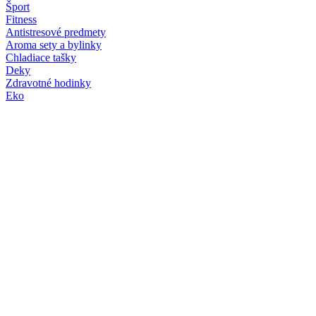
Šport
Fitness
Antistresové predmety
Aroma sety a bylinky
Chladiace tašky
Deky
Zdravotné hodinky
Eko