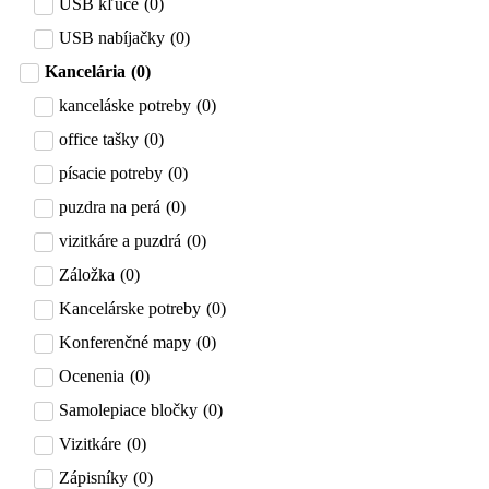
USB kľúče
(
0
)
USB nabíjačky
(
0
)
Kancelária
(
0
)
kanceláske potreby
(
0
)
office tašky
(
0
)
písacie potreby
(
0
)
puzdra na perá
(
0
)
vizitkáre a puzdrá
(
0
)
Záložka
(
0
)
Kancelárske potreby
(
0
)
Konferenčné mapy
(
0
)
Ocenenia
(
0
)
Samolepiace bločky
(
0
)
Vizitkáre
(
0
)
Zápisníky
(
0
)