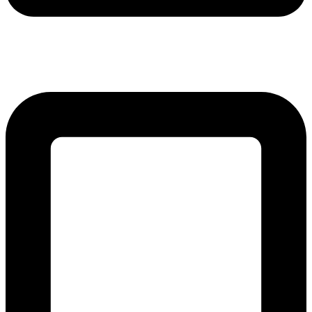
lmreklama@lmreklama.sk