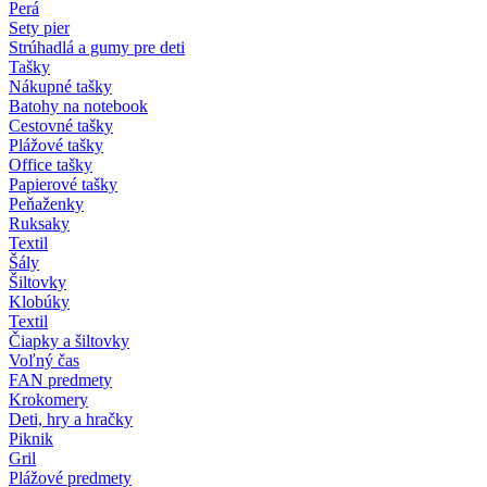
Perá
Sety pier
Strúhadlá a gumy pre deti
Tašky
Nákupné tašky
Batohy na notebook
Cestovné tašky
Plážové tašky
Office tašky
Papierové tašky
Peňaženky
Ruksaky
Textil
Šály
Šiltovky
Klobúky
Textil
Čiapky a šiltovky
Voľný čas
FAN predmety
Krokomery
Deti, hry a hračky
Piknik
Gril
Plážové predmety