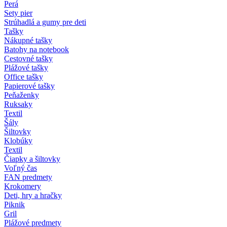
Perá
Sety pier
Strúhadlá a gumy pre deti
Tašky
Nákupné tašky
Batohy na notebook
Cestovné tašky
Plážové tašky
Office tašky
Papierové tašky
Peňaženky
Ruksaky
Textil
Šály
Šiltovky
Klobúky
Textil
Čiapky a šiltovky
Voľný čas
FAN predmety
Krokomery
Deti, hry a hračky
Piknik
Gril
Plážové predmety