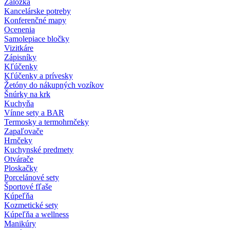
Záložka
Kancelárske potreby
Konferenčné mapy
Ocenenia
Samolepiace bločky
Vizitkáre
Zápisníky
Kľúčenky
Kľúčenky a prívesky
Žetóny do nákupných vozíkov
Šnúrky na krk
Kuchyňa
Vínne sety a BAR
Termosky a termohrnčeky
Zapaľovače
Hrnčeky
Kuchynské predmety
Otvárače
Ploskačky
Porcelánové sety
Športové fľaše
Kúpeľňa
Kozmetické sety
Kúpeľňa a wellness
Manikúry