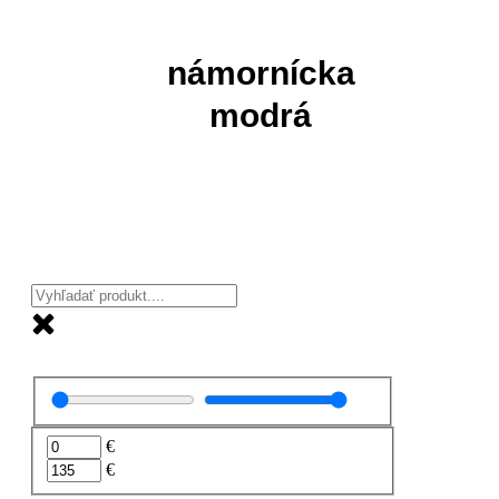
námornícka
modrá
€
€