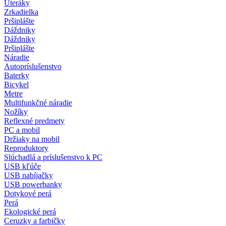
Uteráky
Zrkadielka
Pršiplášte
Dáždniky
Dáždniky
Pršiplášte
Náradie
Autopríslušenstvo
Baterky
Bicykel
Metre
Multifunkčné náradie
Nožíky
Reflexné predmety
PC a mobil
Držiaky na mobil
Reproduktory
Slúchadlá a príslušenstvo k PC
USB kľúče
USB nabíjačky
USB powerbanky
Dotykové perá
Perá
Ekologické perá
Ceruzky a farbičky