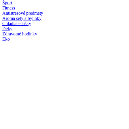
Šport
Fitness
Antistresové predmety
Aroma sety a bylinky
Chladiace tašky
Deky
Zdravotné hodinky
Eko