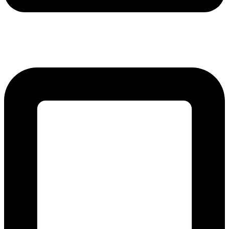
lmreklama@lmreklama.sk