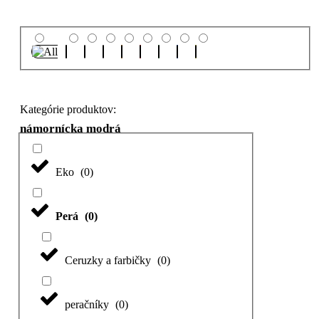
Kategórie produktov:
námornícka modrá
Eko
(
0
)
Perá
(
0
)
Ceruzky a farbičky
(
0
)
peračníky
(
0
)