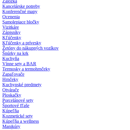
Záložka
Kancelárske potreby
Konferenčné mapy
Ocenenia
Samolepiace bločky
Vizitkáre
Zápisníky
Kľúčenky
Kľúčenky a prívesky
Žetóny do nákupných vozíkov
Šnúrky na krk
Kuchyňa
Vínne sety a BAR
Termosky a termohrnčeky
Zapaľovače
Hrnčeky
Kuchynské predmety
Otvárače
Ploskačky
Porcelánové sety
Športové fľaše
Kúpeľňa
Kozmetické sety
Kúpeľňa a wellness
Manikúry