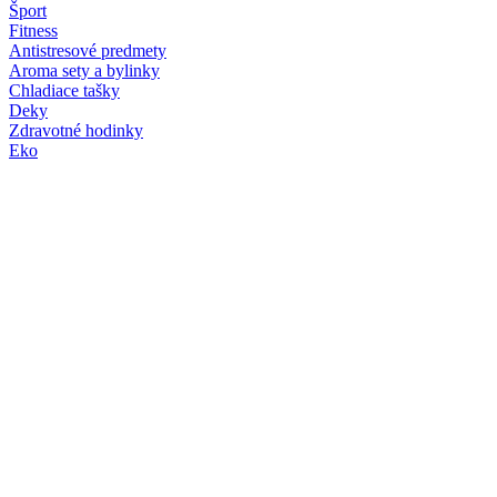
Šport
Fitness
Antistresové predmety
Aroma sety a bylinky
Chladiace tašky
Deky
Zdravotné hodinky
Eko