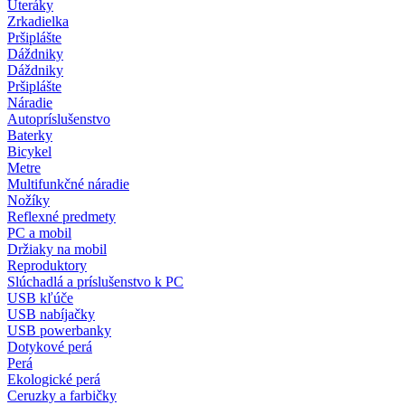
Uteráky
Zrkadielka
Pršiplášte
Dáždniky
Dáždniky
Pršiplášte
Náradie
Autopríslušenstvo
Baterky
Bicykel
Metre
Multifunkčné náradie
Nožíky
Reflexné predmety
PC a mobil
Držiaky na mobil
Reproduktory
Slúchadlá a príslušenstvo k PC
USB kľúče
USB nabíjačky
USB powerbanky
Dotykové perá
Perá
Ekologické perá
Ceruzky a farbičky