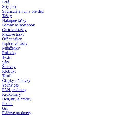
Perá
Sety pier
Strúhadlá a gumy pre deti
Tašky
Nákupné tašky
Batohy na notebook
Cestovné tašky
Plážové tašky
Office tašky
Papierové tašky
Peňaženky
Ruksaky
Textil
Šály
Šiltovky
Klobúky
Textil
Čiapky a šiltovky
Voľný čas
FAN predmety
Krokomery
Deti, hry a hračky
Piknik
Gril
Plážové predmety