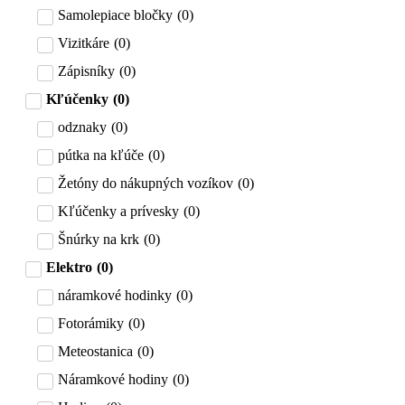
Samolepiace bločky
(
0
)
Vizitkáre
(
0
)
Zápisníky
(
0
)
Kľúčenky
(
0
)
odznaky
(
0
)
pútka na kľúče
(
0
)
Žetóny do nákupných vozíkov
(
0
)
Kľúčenky a prívesky
(
0
)
Šnúrky na krk
(
0
)
Elektro
(
0
)
náramkové hodinky
(
0
)
Fotorámiky
(
0
)
Meteostanica
(
0
)
Náramkové hodiny
(
0
)