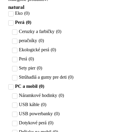
natural
Eko
(
0
)
Perá
(
0
)
Ceruzky a farbičky
(
0
)
peračníky
(
0
)
Ekologické perá
(
0
)
Perá
(
0
)
Sety pier
(
0
)
Strúhadlá a gumy pre deti
(
0
)
PC a mobil
(
0
)
Náramkové hodinky
(
0
)
USB káble
(
0
)
USB powerbanky
(
0
)
Dotykové perá
(
0
)
Držiaky na mobil
(
0
)