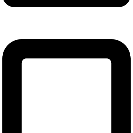
lmreklama@lmreklama.sk