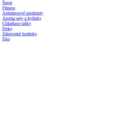
Šport
Fitness
Antistresové predmety
Aroma sety a bylinky
Chladiace tašky
Deky
Zdravotné hodinky
Eko