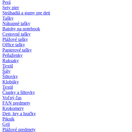
Perá
Sety pier
Strúhadlá a gumy pre deti
Tašky
Nákupné tašky
Batohy na notebook
Cestovné tašky
Plážové tašky
Office tašky
Papierové tašky
Peňaženky
Ruksaky
Textil
Šály
Šiltovky
Klobúky
Textil
Čiapky a šiltovky
Voľný čas
FAN predmety
Krokomery
Deti, hry a hračky
Piknik
Gril
Plážové predmety