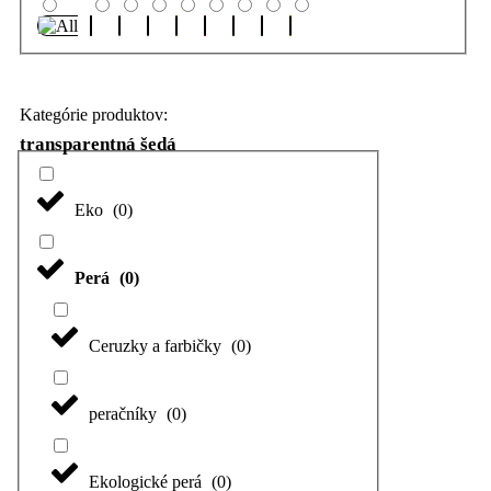
Kategórie produktov:
transparentná šedá
Eko
(
0
)
Perá
(
0
)
Ceruzky a farbičky
(
0
)
peračníky
(
0
)
Ekologické perá
(
0
)