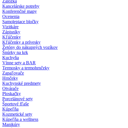
Záložka
Kancelárske potreby
Konferenčné mapy
Ocenenia
Samolepiace bločky
Vizitkáre
Zápisníky
Kľúčenky
Kľúčenky a prívesky
Žetóny do nákupných vozíkov
Šnúrky na krk
Kuchyňa
Vínne sety a BAR
Termosky a termohrnčeky
Zapaľovače
Hrnčeky
Kuchynské predmety
Otvárače
Ploskačky
Porcelánové sety
Športové fľaše
Kúpeľňa
Kozmetické sety
Kúpeľňa a wellness
Manikúry