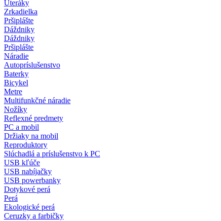
Uteráky
Zrkadielka
Pršiplášte
Dáždniky
Dáždniky
Pršiplášte
Náradie
Autopríslušenstvo
Baterky
Bicykel
Metre
Multifunkčné náradie
Nožíky
Reflexné predmety
PC a mobil
Držiaky na mobil
Reproduktory
Slúchadlá a príslušenstvo k PC
USB kľúče
USB nabíjačky
USB powerbanky
Dotykové perá
Perá
Ekologické perá
Ceruzky a farbičky