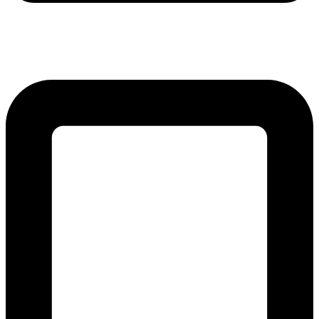
lmreklama@lmreklama.sk