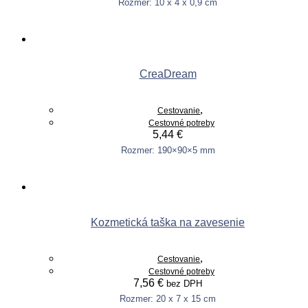
Rozmer: 10 x 4 x 0,9 cm
This
Výber možností
product
has
multiple
variants.
CreaDream
The
options
may
,
Cestovanie
be
Cestovné potreby
chosen
5,44
€
on
the
Rozmer: 190×90×5 mm
product
Pridať do košíka
page
Kozmetická taška na zavesenie
,
Cestovanie
Cestovné potreby
7,56
€
bez DPH
Rozmer: 20 x 7 x 15 cm