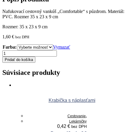
Nafukovací cestovný vankúš „Comfortable“ s púzdrom. Materiál:
PVC. Rozmer 35 x 23 x 9 cm
Rozmer: 35 x 23 x 9 cm
1,60
€
bez DPH
Farba:
Vymazať
množstvo
Nafukovací
Pridať do košíka
cestovný
vankúš
Súvisiace produkty
Krabička s náplasťami
,
Cestovanie
Lekárničky
0,42
€
bez DPH