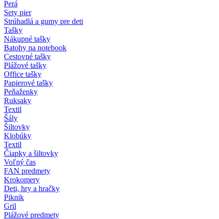
Perá
Sety pier
Strúhadlá a gumy pre deti
Tašky
Nákupné tašky
Batohy na notebook
Cestovné tašky
Plážové tašky
Office tašky
Papierové tašky
Peňaženky
Ruksaky
Textil
Šály
Šiltovky
Klobúky
Textil
Čiapky a šiltovky
Voľný čas
FAN predmety
Krokomery
Deti, hry a hračky
Piknik
Gril
Plážové predmety