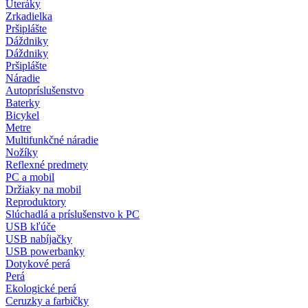
Uteráky
Zrkadielka
Pršiplášte
Dáždniky
Dáždniky
Pršiplášte
Náradie
Autopríslušenstvo
Baterky
Bicykel
Metre
Multifunkčné náradie
Nožíky
Reflexné predmety
PC a mobil
Držiaky na mobil
Reproduktory
Slúchadlá a príslušenstvo k PC
USB kľúče
USB nabíjačky
USB powerbanky
Dotykové perá
Perá
Ekologické perá
Ceruzky a farbičky