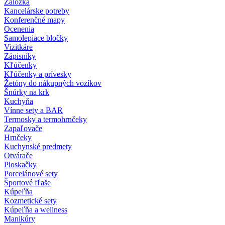
Záložka
Kancelárske potreby
Konferenčné mapy
Ocenenia
Samolepiace bločky
Vizitkáre
Zápisníky
Kľúčenky
Kľúčenky a prívesky
Žetóny do nákupných vozíkov
Šnúrky na krk
Kuchyňa
Vínne sety a BAR
Termosky a termohrnčeky
Zapaľovače
Hrnčeky
Kuchynské predmety
Otvárače
Ploskačky
Porcelánové sety
Športové fľaše
Kúpeľňa
Kozmetické sety
Kúpeľňa a wellness
Manikúry