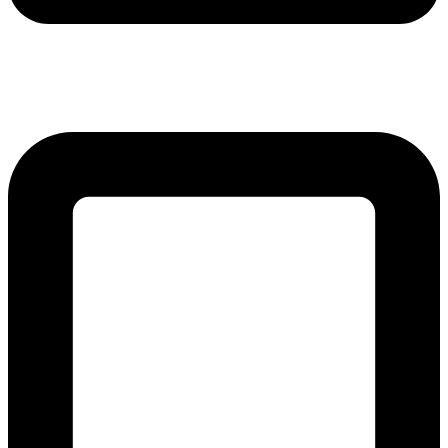
lmreklama@lmreklama.sk