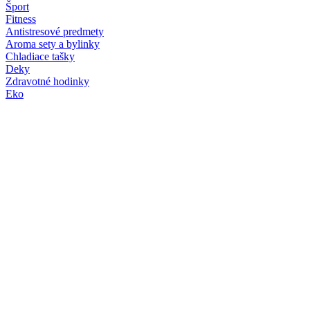
Šport
Fitness
Antistresové predmety
Aroma sety a bylinky
Chladiace tašky
Deky
Zdravotné hodinky
Eko