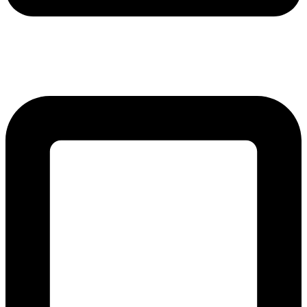
lmreklama@lmreklama.sk