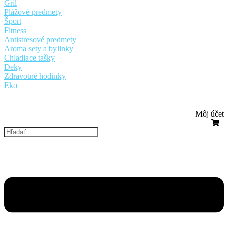
Gril
Plážové predmety
Šport
Fitness
Antistresové predmety
Aroma sety a bylinky
Chladiace tašky
Deky
Zdravotné hodinky
Eko
Môj účet