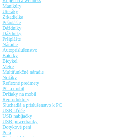
Kúpeľňa a wellness
Manikúry
Uteráky
Zrkadielka
Pršiplášte
Dáždniky
Dáždniky
Pršiplášte
Náradie
Autopríslušenstvo
Baterky
Bicykel
Metre
Multifunkčné náradie
Nožíky
Reflexné predmety
PC a mobil
Držiaky na mobil
Reproduktory
Slúchadlá a príslušenstvo k PC
USB kľúče
USB nabíjačky
USB powerbanky
Dotykové perá
Perá