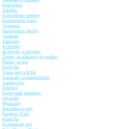
Kancelária
Záložka
Kancelárske potreby
Konferenčné mapy
Ocenenia
Samolepiace bločky
Vizitkáre
Zápisníky
Kľúčenky
Kľúčenky a prívesky
Žetóny do nákupných vozíkov
Šnúrky na krk
Kuchyňa
Vínne sety a BAR
Termosky a termohrnčeky
Zapaľovače
Hrnčeky
Kuchynské predmety
Otvárače
Ploskačky
Porcelánové sety
Športové fľaše
Kúpeľňa
Kozmetické sety