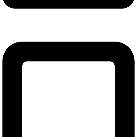
lmreklama@lmreklama.sk