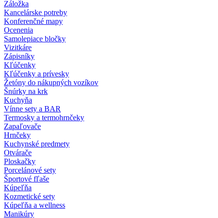
Záložka
Kancelárske potreby
Konferenčné mapy
Ocenenia
Samolepiace bločky
Vizitkáre
Zápisníky
Kľúčenky
Kľúčenky a prívesky
Žetóny do nákupných vozíkov
Šnúrky na krk
Kuchyňa
Vínne sety a BAR
Termosky a termohrnčeky
Zapaľovače
Hrnčeky
Kuchynské predmety
Otvárače
Ploskačky
Porcelánové sety
Športové fľaše
Kúpeľňa
Kozmetické sety
Kúpeľňa a wellness
Manikúry