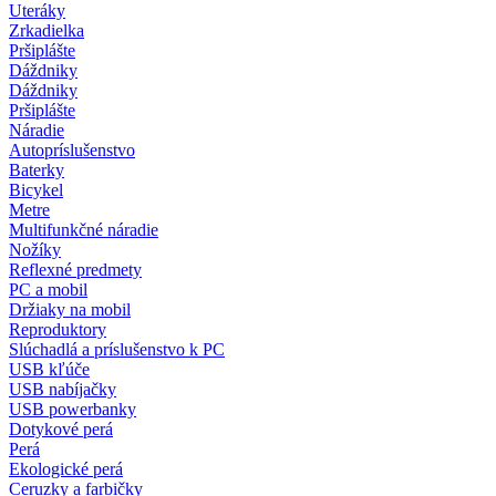
Uteráky
Zrkadielka
Pršiplášte
Dáždniky
Dáždniky
Pršiplášte
Náradie
Autopríslušenstvo
Baterky
Bicykel
Metre
Multifunkčné náradie
Nožíky
Reflexné predmety
PC a mobil
Držiaky na mobil
Reproduktory
Slúchadlá a príslušenstvo k PC
USB kľúče
USB nabíjačky
USB powerbanky
Dotykové perá
Perá
Ekologické perá
Ceruzky a farbičky