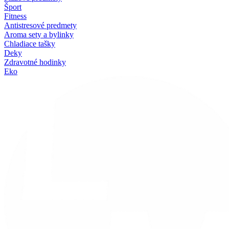
Šport
Fitness
Antistresové predmety
Aroma sety a bylinky
Chladiace tašky
Deky
Zdravotné hodinky
Eko