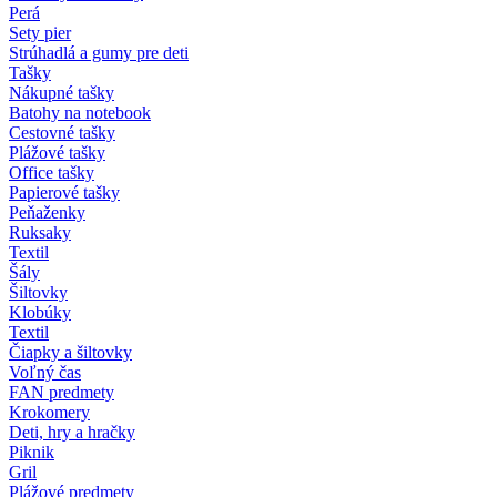
Perá
Sety pier
Strúhadlá a gumy pre deti
Tašky
Nákupné tašky
Batohy na notebook
Cestovné tašky
Plážové tašky
Office tašky
Papierové tašky
Peňaženky
Ruksaky
Textil
Šály
Šiltovky
Klobúky
Textil
Čiapky a šiltovky
Voľný čas
FAN predmety
Krokomery
Deti, hry a hračky
Piknik
Gril
Plážové predmety