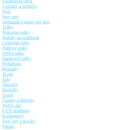
Ekologické perá
Ceruzky a farbičky
Perá
Sety pier
Strúhadlá a gumy pre deti
Tašky
Nákupné tašky
Batohy na notebook
Cestovné tašky
Plážové tašky
Office tašky
Papierové tašky
Peňaženky
Ruksaky
Textil
Šály
Šiltovky
Klobúky
Textil
Čiapky a šiltovky
Voľný čas
FAN predmety
Krokomery
Deti, hry a hračky
Piknik