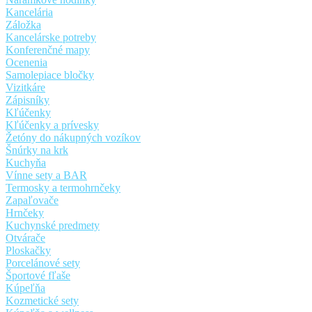
Kancelária
Záložka
Kancelárske potreby
Konferenčné mapy
Ocenenia
Samolepiace bločky
Vizitkáre
Zápisníky
Kľúčenky
Kľúčenky a prívesky
Žetóny do nákupných vozíkov
Šnúrky na krk
Kuchyňa
Vínne sety a BAR
Termosky a termohrnčeky
Zapaľovače
Hrnčeky
Kuchynské predmety
Otvárače
Ploskačky
Porcelánové sety
Športové fľaše
Kúpeľňa
Kozmetické sety