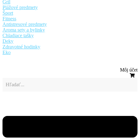
Gril
Plážové predmety
Šport
Fitness
Antistresové predmety
Aroma sety a bylinky
Chladiace tašky
Deky
Zdravotné hodinky
Eko
Môj účet