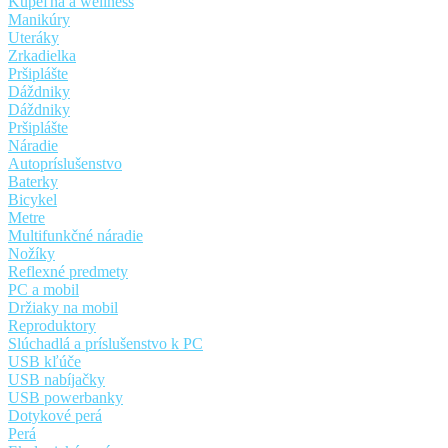
Kúpeľňa a wellness
Manikúry
Uteráky
Zrkadielka
Pršiplášte
Dáždniky
Dáždniky
Pršiplášte
Náradie
Autopríslušenstvo
Baterky
Bicykel
Metre
Multifunkčné náradie
Nožíky
Reflexné predmety
PC a mobil
Držiaky na mobil
Reproduktory
Slúchadlá a príslušenstvo k PC
USB kľúče
USB nabíjačky
USB powerbanky
Dotykové perá
Perá