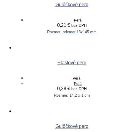
Gulôčkové pero
Perá
0,21
€
bez DPH
Rozmer: priemer 13x145 mm
This
Výber možností
product
has
multiple
variants.
Plastové pero
The
options
may
,
Perá
be
Perá
chosen
0,28
€
bez DPH
on
the
Rozmer: 14.2 x 1 cm
This
product
Výber možností
product
page
has
multiple
variants.
Gulôčkové pero
The