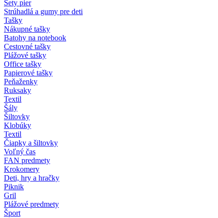
Sety pier
Strúhadlá a gumy pre deti
Tašky
Nákupné tašky
Batohy na notebook
Cestovné tašky
Plážové tašky
Office tašky
Papierové tašky
Peňaženky
Ruksaky
Textil
Šály
Šiltovky
Klobúky
Textil
Čiapky a šiltovky
Voľný čas
FAN predmety
Krokomery
Deti, hry a hračky
Piknik
Gril
Plážové predmety
Šport