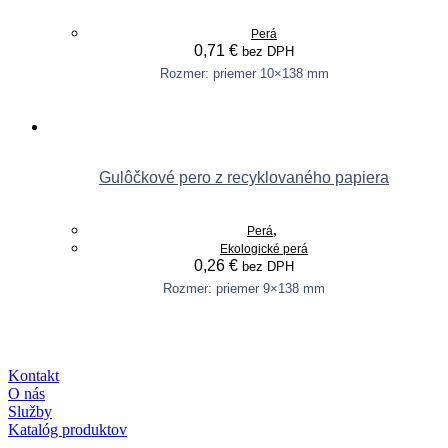
options
may
Perá
be
0,71
€
bez DPH
chosen
on
Rozmer: priemer 10×138 mm
This
the
Výber možností
product
product
has
page
multiple
variants.
Gulôčkové pero z recyklovaného papiera
The
options
may
,
Perá
be
Ekologické perá
chosen
0,26
€
bez DPH
on
the
Rozmer: priemer 9×138 mm
This
product
Výber možností
product
page
has
multiple
Kontakt
variants.
O nás
The
Služby
options
Katalóg produktov
may