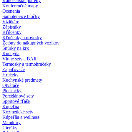
Kancelárske potreby
Konferenčné mapy
Ocenenia
Samolepiace bločky
Vizitkáre
Zápisníky
Kľúčenky
Kľúčenky a prívesky
Žetóny do nákupných vozíkov
Šnúrky na krk
Kuchyňa
Vínne sety a BAR
Termosky a termohrnčeky
Zapaľovače
Hrnčeky
Kuchynské predmety
Otvárače
Ploskačky
Porcelánové sety
Športové fľaše
Kúpeľňa
Kozmetické sety
Kúpeľňa a wellness
Manikúry
Uteráky