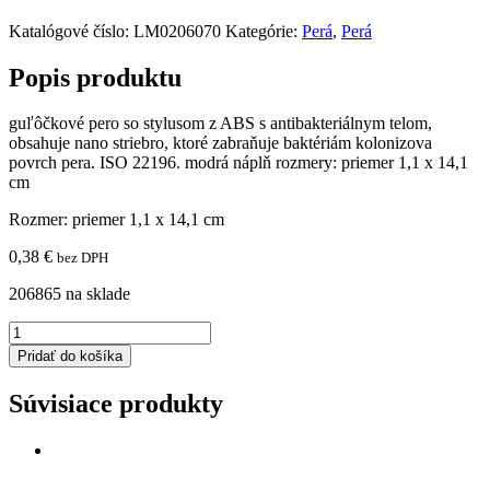
Katalógové číslo:
LM0206070
Kategórie:
Perá
,
Perá
Popis produktu
guľôčkové pero so stylusom z ABS s antibakteriálnym telom,
obsahuje nano striebro, ktoré zabraňuje baktériám kolonizova
povrch pera. ISO 22196. modrá náplň rozmery: priemer 1,1 x 14,1
cm
Rozmer: priemer 1,1 x 14,1 cm
0,38
€
bez DPH
206865 na sklade
množstvo
Antibakteriálne
Pridať do košíka
pero
so
Súvisiace produkty
stylusom