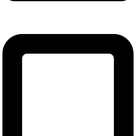
lmreklama@lmreklama.sk