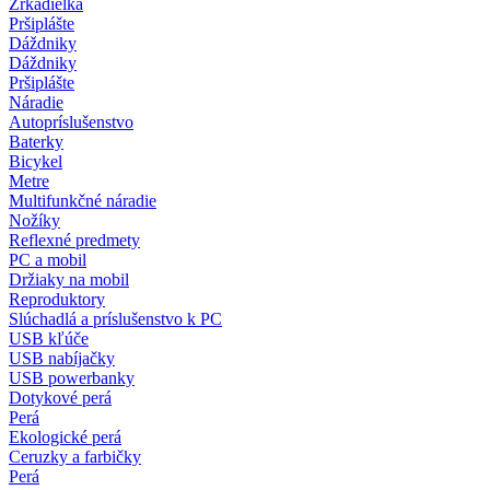
Zrkadielka
Pršiplášte
Dáždniky
Dáždniky
Pršiplášte
Náradie
Autopríslušenstvo
Baterky
Bicykel
Metre
Multifunkčné náradie
Nožíky
Reflexné predmety
PC a mobil
Držiaky na mobil
Reproduktory
Slúchadlá a príslušenstvo k PC
USB kľúče
USB nabíjačky
USB powerbanky
Dotykové perá
Perá
Ekologické perá
Ceruzky a farbičky
Perá