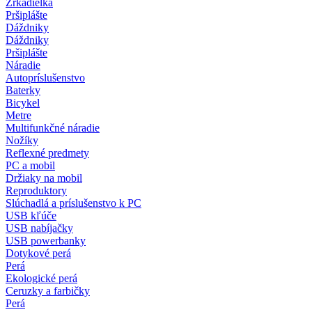
Zrkadielka
Pršiplášte
Dáždniky
Dáždniky
Pršiplášte
Náradie
Autopríslušenstvo
Baterky
Bicykel
Metre
Multifunkčné náradie
Nožíky
Reflexné predmety
PC a mobil
Držiaky na mobil
Reproduktory
Slúchadlá a príslušenstvo k PC
USB kľúče
USB nabíjačky
USB powerbanky
Dotykové perá
Perá
Ekologické perá
Ceruzky a farbičky
Perá