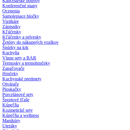
Kancelárske potreby
Konferenčné mapy
Ocenenia
Samolepiace bločky
Vizitkáre
Zápisníky
Kľúčenky
Kľúčenky a prívesky
Žetóny do nákupných vozíkov
Šnúrky na krk
Kuchyňa
Vínne sety a BAR
Termosky a termohrnčeky
Zapaľovače
Hrnčeky
Kuchynské predmety
Otvárače
Ploskačky
Porcelánové sety
Športové fľaše
Kúpeľňa
Kozmetické sety
Kúpeľňa a wellness
Manikúry
Uteráky