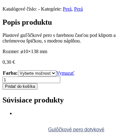
Katalógové číslo:
-
Kategórie:
Perá
,
Perá
Popis produktu
Plastové guľôčkové pero s farebnou časťou pod klipom a
chrómovou špičkou, s modrou náplňou.
Rozmer: ø10×138 mm
0,30
€
Farba:
Vymazať
množstvo
Plastové
Pridať do košíka
pero
Súvisiace produkty
Gulôčkové pero dotykové