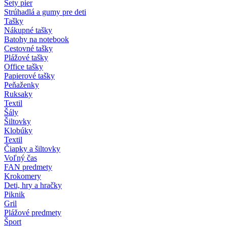
Sety pier
Strúhadlá a gumy pre deti
Tašky
Nákupné tašky
Batohy na notebook
Cestovné tašky
Plážové tašky
Office tašky
Papierové tašky
Peňaženky
Ruksaky
Textil
Šály
Šiltovky
Klobúky
Textil
Čiapky a šiltovky
Voľný čas
FAN predmety
Krokomery
Deti, hry a hračky
Piknik
Gril
Plážové predmety
Šport