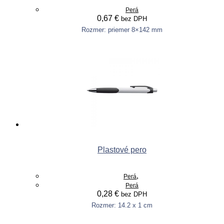
Perá
0,67
€
bez DPH
Rozmer: priemer 8×142 mm
This
Výber možností
product
has
multiple
variants.
The
options
may
be
chosen
on
the
product
Plastové pero
page
,
Perá
Perá
0,28
€
bez DPH
Rozmer: 14.2 x 1 cm
This
Výber možností
product