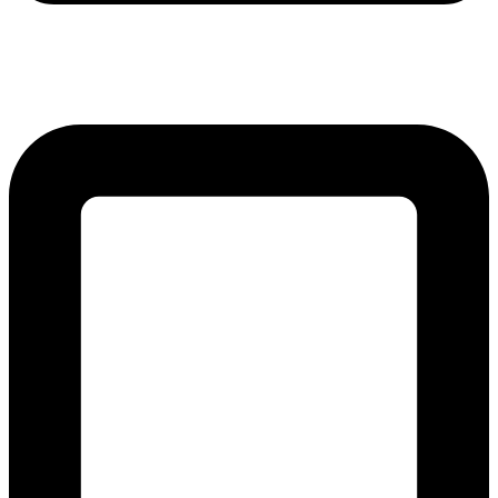
lmreklama@lmreklama.sk