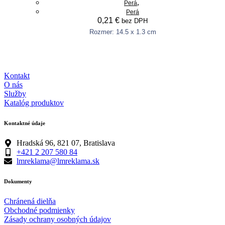
,
Perá
be
Perá
chosen
0,21
€
bez DPH
on
the
Rozmer: 14.5 x 1.3 cm
This
product
Výber možností
product
page
has
multiple
Kontakt
variants.
O nás
The
Služby
options
Katalóg produktov
may
be
chosen
Kontaktné údaje
on
the
Hradská 96, 821 07, Bratislava
product
+421 2 207 580 84
page
lmreklama@lmreklama.sk
Dokumenty
Chránená dielňa
Obchodné podmienky
Zásady ochrany osobných údajov