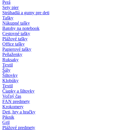
Perá
Sety pier
Strúhadlá a gumy pre deti
Tašky
Nákupné tašky
Batohy na notebook
Cestovné tašky
Plážové tašky
Office tašky
Papierové tašky
Peňaženky
Ruksaky
Textil
Šály
Šiltovky
Klobúky
Textil
Čiapky a šiltovky
Voľný čas
FAN predmety
Krokomery
Deti, hry a hračky
Piknik
Gril
Plážové predmety