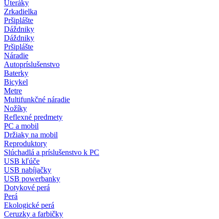
Uteráky
Zrkadielka
Pršiplášte
Dáždniky
Dáždniky
Pršiplášte
Náradie
Autopríslušenstvo
Baterky
Bicykel
Metre
Multifunkčné náradie
Nožíky
Reflexné predmety
PC a mobil
Držiaky na mobil
Reproduktory
Slúchadlá a príslušenstvo k PC
USB kľúče
USB nabíjačky
USB powerbanky
Dotykové perá
Perá
Ekologické perá
Ceruzky a farbičky