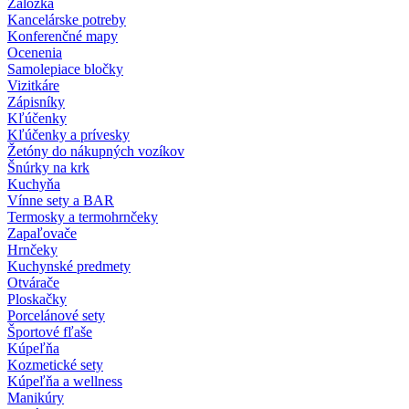
Záložka
Kancelárske potreby
Konferenčné mapy
Ocenenia
Samolepiace bločky
Vizitkáre
Zápisníky
Kľúčenky
Kľúčenky a prívesky
Žetóny do nákupných vozíkov
Šnúrky na krk
Kuchyňa
Vínne sety a BAR
Termosky a termohrnčeky
Zapaľovače
Hrnčeky
Kuchynské predmety
Otvárače
Ploskačky
Porcelánové sety
Športové fľaše
Kúpeľňa
Kozmetické sety
Kúpeľňa a wellness
Manikúry