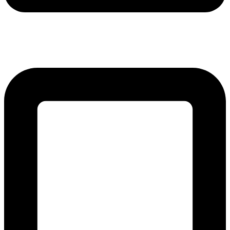
lmreklama@lmreklama.sk