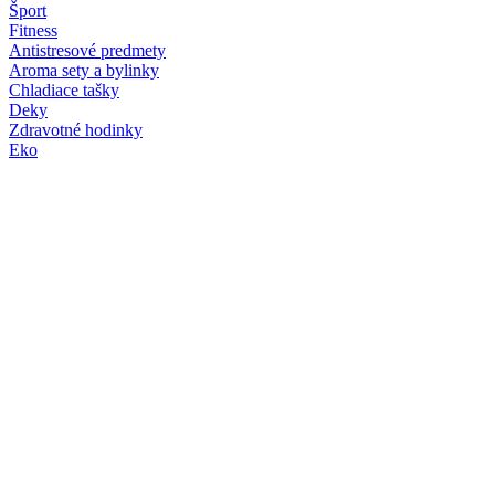
Šport
Fitness
Antistresové predmety
Aroma sety a bylinky
Chladiace tašky
Deky
Zdravotné hodinky
Eko