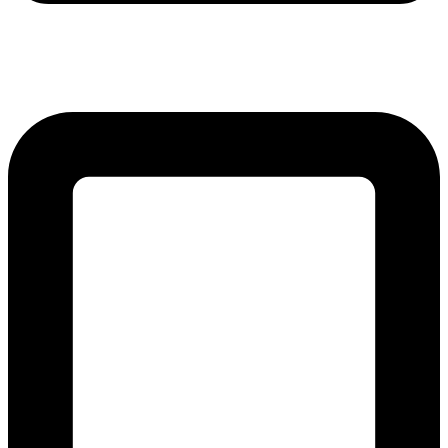
lmreklama@lmreklama.sk