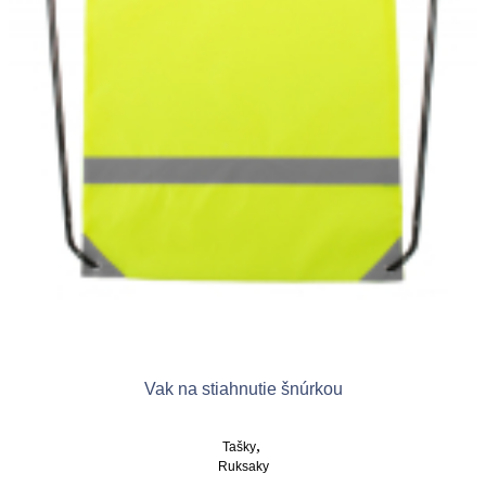
chosen
on
the
product
page
Vak na stiahnutie šnúrkou
,
Tašky
Ruksaky