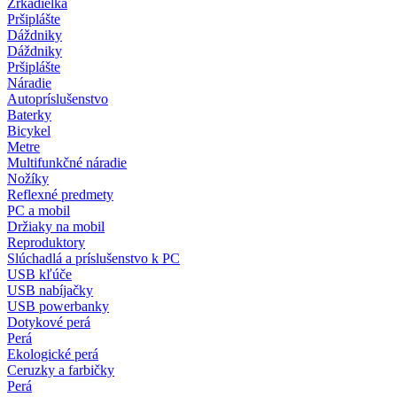
Zrkadielka
Pršiplášte
Dáždniky
Dáždniky
Pršiplášte
Náradie
Autopríslušenstvo
Baterky
Bicykel
Metre
Multifunkčné náradie
Nožíky
Reflexné predmety
PC a mobil
Držiaky na mobil
Reproduktory
Slúchadlá a príslušenstvo k PC
USB kľúče
USB nabíjačky
USB powerbanky
Dotykové perá
Perá
Ekologické perá
Ceruzky a farbičky
Perá