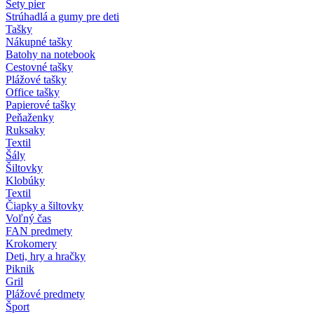
Sety pier
Strúhadlá a gumy pre deti
Tašky
Nákupné tašky
Batohy na notebook
Cestovné tašky
Plážové tašky
Office tašky
Papierové tašky
Peňaženky
Ruksaky
Textil
Šály
Šiltovky
Klobúky
Textil
Čiapky a šiltovky
Voľný čas
FAN predmety
Krokomery
Deti, hry a hračky
Piknik
Gril
Plážové predmety
Šport