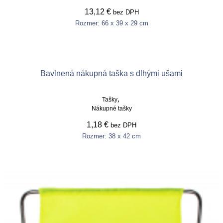
13,12
€
bez DPH
Rozmer: 66 x 39 x 29 cm
This
product
Výber možností
has
multiple
variants.
Bavlnená nákupná taška s dlhými ušami
The
options
may
,
Tašky
be
Nákupné tašky
chosen
on
1,18
€
bez DPH
the
Rozmer: 38 x 42 cm
product
This
page
product
Výber možností
has
multiple
variants.
The
options
may
be