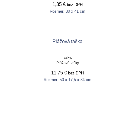
1,35
€
bez DPH
Rozmer: 30 x 41 cm
This
product
Výber možností
has
multiple
variants.
Plážová taška
The
options
may
,
Tašky
be
Plážové tašky
chosen
on
11,75
€
bez DPH
the
Rozmer: 50 x 17,5 x 34 cm
product
This
page
product
Výber možností
has
multiple
variants.
The
options
may
be
chosen