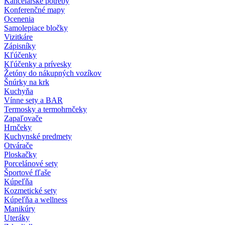
Kancelárske potreby
Konferenčné mapy
Ocenenia
Samolepiace bločky
Vizitkáre
Zápisníky
Kľúčenky
Kľúčenky a prívesky
Žetóny do nákupných vozíkov
Šnúrky na krk
Kuchyňa
Vínne sety a BAR
Termosky a termohrnčeky
Zapaľovače
Hrnčeky
Kuchynské predmety
Otvárače
Ploskačky
Porcelánové sety
Športové fľaše
Kúpeľňa
Kozmetické sety
Kúpeľňa a wellness
Manikúry
Uteráky