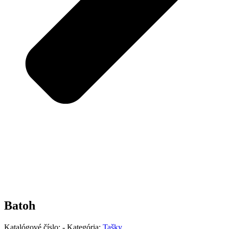
Batoh
Katalógové číslo:
-
Kategória:
Tašky