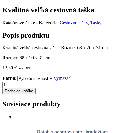
Kvalitná veľká cestovná taška
Katalógové číslo:
-
Kategórie:
Cestovné tašky
,
Tašky
Popis produktu
Kvalitná veľká cestovná taška. Rozmer 68 x 20 x 31 cm
Rozmer: 68 x 20 x 31 cm
13,30
€
bez DPH
Farba:
Vymazať
množstvo
Kvalitná
Pridať do košíka
veľká
cestovná
Súvisiace produkty
taška
Batoh s ochranou proti krádežiam