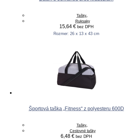
,
Tašky
Ruksaky
15,64
€
bez DPH
Rozmer: 26 x 13 x 43 cm
This
Výber možností
product
has
multiple
variants.
The
options
may
be
chosen
on
the
product
Športová taška „Fitness“ z polyesteru 600D
page
,
Tašky
Cestovné tašky
6,48
€
bez DPH