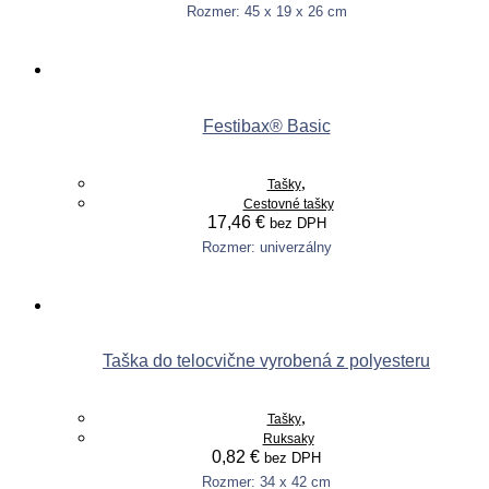
Rozmer: 45 x 19 x 26 cm
This
Výber možností
product
has
multiple
variants.
Festibax® Basic
The
options
may
,
Tašky
be
Cestovné tašky
chosen
17,46
€
bez DPH
on
the
Rozmer: univerzálny
This
product
Výber možností
product
page
has
multiple
variants.
Taška do telocvične vyrobená z polyesteru
The
options
may
,
Tašky
be
Ruksaky
chosen
0,82
€
bez DPH
on
the
Rozmer: 34 x 42 cm