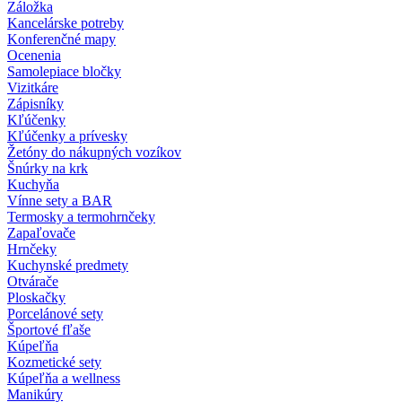
Záložka
Kancelárske potreby
Konferenčné mapy
Ocenenia
Samolepiace bločky
Vizitkáre
Zápisníky
Kľúčenky
Kľúčenky a prívesky
Žetóny do nákupných vozíkov
Šnúrky na krk
Kuchyňa
Vínne sety a BAR
Termosky a termohrnčeky
Zapaľovače
Hrnčeky
Kuchynské predmety
Otvárače
Ploskačky
Porcelánové sety
Športové fľaše
Kúpeľňa
Kozmetické sety
Kúpeľňa a wellness
Manikúry