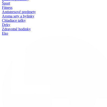
Šport
Fitness
Antistresové predmety
Aroma sety a bylinky
Chladiace tašky
Deky
Zdravotné hodinky
Eko