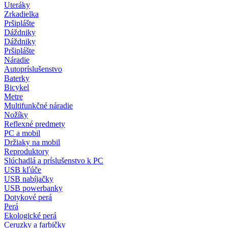
Uteráky
Zrkadielka
Pršiplášte
Dáždniky
Dáždniky
Pršiplášte
Náradie
Autopríslušenstvo
Baterky
Bicykel
Metre
Multifunkčné náradie
Nožíky
Reflexné predmety
PC a mobil
Držiaky na mobil
Reproduktory
Slúchadlá a príslušenstvo k PC
USB kľúče
USB nabíjačky
USB powerbanky
Dotykové perá
Perá
Ekologické perá
Ceruzky a farbičky