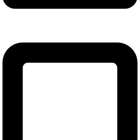
lmreklama@lmreklama.sk