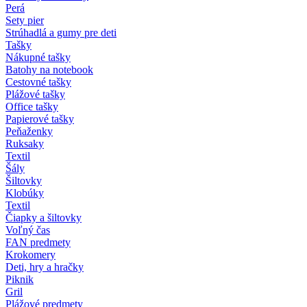
Perá
Sety pier
Strúhadlá a gumy pre deti
Tašky
Nákupné tašky
Batohy na notebook
Cestovné tašky
Plážové tašky
Office tašky
Papierové tašky
Peňaženky
Ruksaky
Textil
Šály
Šiltovky
Klobúky
Textil
Čiapky a šiltovky
Voľný čas
FAN predmety
Krokomery
Deti, hry a hračky
Piknik
Gril
Plážové predmety