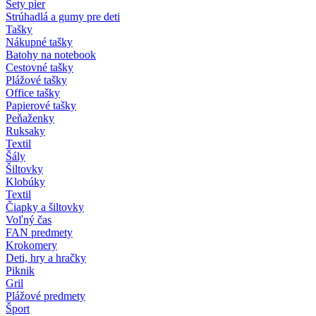
Sety pier
Strúhadlá a gumy pre deti
Tašky
Nákupné tašky
Batohy na notebook
Cestovné tašky
Plážové tašky
Office tašky
Papierové tašky
Peňaženky
Ruksaky
Textil
Šály
Šiltovky
Klobúky
Textil
Čiapky a šiltovky
Voľný čas
FAN predmety
Krokomery
Deti, hry a hračky
Piknik
Gril
Plážové predmety
Šport