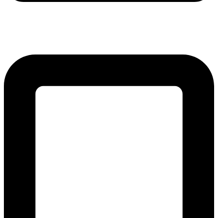
lmreklama@lmreklama.sk