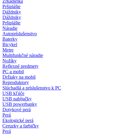
Zrkadielka
Pršiplášte
Dáždniky
Dáždniky
Pršiplášte
Náradie
Autopríslušenstvo
Baterky
Bicykel
Metre
Multifunkčné náradie
Nožíky
Reflexné predmety
PC a mobil
Držiaky na mobil
Reproduktory
Slúchadlá a príslušenstvo k PC
USB kľúče
USB nabíjačky
USB powerbanky
Dotykové perá
Perá
Ekologické perá
Ceruzky a farbičky
Perá