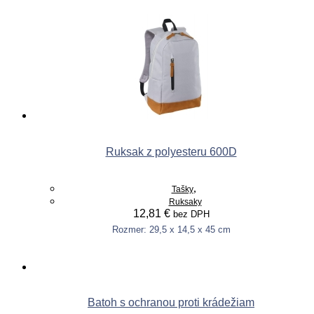
Pridať do košíka
Ruksak z polyesteru 600D
,
Tašky
Ruksaky
12,81
€
bez DPH
Rozmer: 29,5 x 14,5 x 45 cm
This
Výber možností
product
has
multiple
variants.
Batoh s ochranou proti krádežiam
The