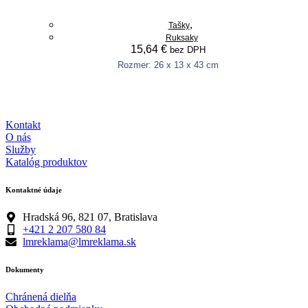
options
may
,
Tašky
be
Ruksaky
chosen
15,64
€
bez DPH
on
the
Rozmer: 26 x 13 x 43 cm
This
product
Výber možností
product
page
has
multiple
Kontakt
variants.
O nás
The
Služby
options
Katalóg produktov
may
be
chosen
Kontaktné údaje
on
the
Hradská 96, 821 07, Bratislava
product
+421 2 207 580 84
page
lmreklama@lmreklama.sk
Dokumenty
Chránená dielňa