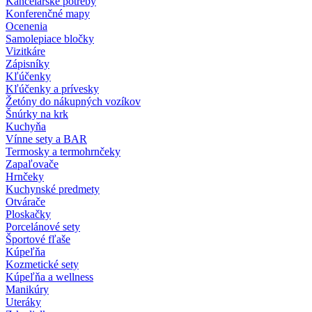
Kancelárske potreby
Konferenčné mapy
Ocenenia
Samolepiace bločky
Vizitkáre
Zápisníky
Kľúčenky
Kľúčenky a prívesky
Žetóny do nákupných vozíkov
Šnúrky na krk
Kuchyňa
Vínne sety a BAR
Termosky a termohrnčeky
Zapaľovače
Hrnčeky
Kuchynské predmety
Otvárače
Ploskačky
Porcelánové sety
Športové fľaše
Kúpeľňa
Kozmetické sety
Kúpeľňa a wellness
Manikúry
Uteráky