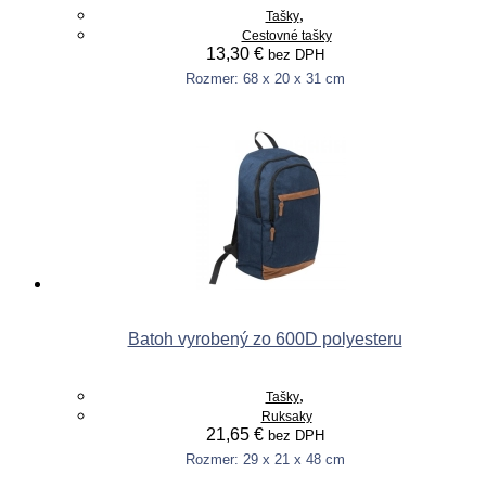
,
Tašky
Cestovné tašky
13,30
€
bez DPH
Rozmer: 68 x 20 x 31 cm
This
Výber možností
product
has
multiple
variants.
The
options
may
be
chosen
on
the
product
Batoh vyrobený zo 600D polyesteru
page
,
Tašky
Ruksaky
21,65
€
bez DPH
Rozmer: 29 x 21 x 48 cm