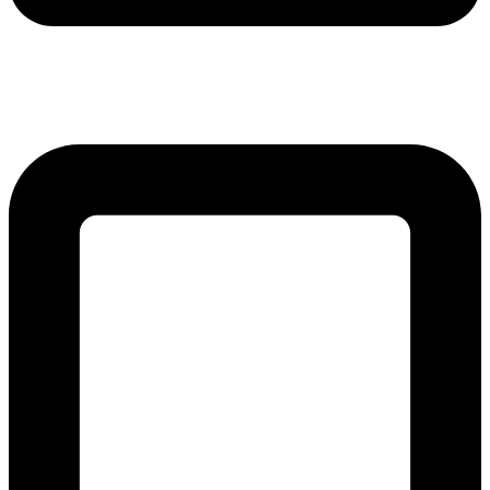
lmreklama@lmreklama.sk