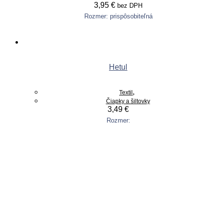
3,95
€
bez DPH
Rozmer: prispôsobiteľná
Pridať do košíka
Hetul
,
Textil
Čiapky a šiltovky
3,49
€
Rozmer:
Pridať do košíka