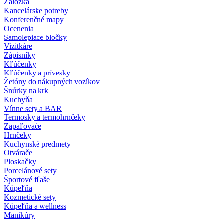
Záložka
Kancelárske potreby
Konferenčné mapy
Ocenenia
Samolepiace bločky
Vizitkáre
Zápisníky
Kľúčenky
Kľúčenky a prívesky
Žetóny do nákupných vozíkov
Šnúrky na krk
Kuchyňa
Vínne sety a BAR
Termosky a termohrnčeky
Zapaľovače
Hrnčeky
Kuchynské predmety
Otvárače
Ploskačky
Porcelánové sety
Športové fľaše
Kúpeľňa
Kozmetické sety
Kúpeľňa a wellness
Manikúry