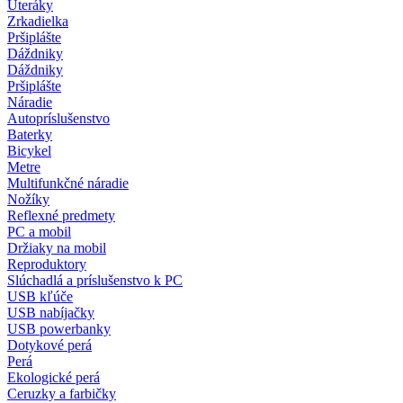
Uteráky
Zrkadielka
Pršiplášte
Dáždniky
Dáždniky
Pršiplášte
Náradie
Autopríslušenstvo
Baterky
Bicykel
Metre
Multifunkčné náradie
Nožíky
Reflexné predmety
PC a mobil
Držiaky na mobil
Reproduktory
Slúchadlá a príslušenstvo k PC
USB kľúče
USB nabíjačky
USB powerbanky
Dotykové perá
Perá
Ekologické perá
Ceruzky a farbičky