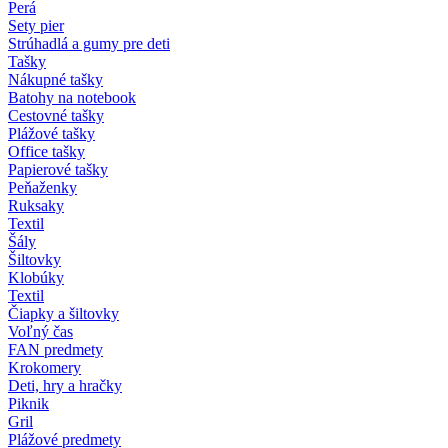
Perá
Sety pier
Strúhadlá a gumy pre deti
Tašky
Nákupné tašky
Batohy na notebook
Cestovné tašky
Plážové tašky
Office tašky
Papierové tašky
Peňaženky
Ruksaky
Textil
Šály
Šiltovky
Klobúky
Textil
Čiapky a šiltovky
Voľný čas
FAN predmety
Krokomery
Deti, hry a hračky
Piknik
Gril
Plážové predmety