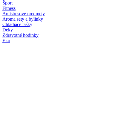
Šport
Fitness
Antistresové predmety
Aroma sety a bylinky
Chladiace tašky
Deky
Zdravotné hodinky
Eko