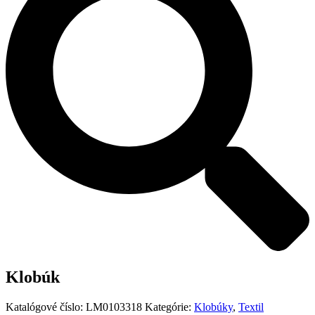
Klobúk
Katalógové číslo:
LM0103318
Kategórie:
Klobúky
,
Textil