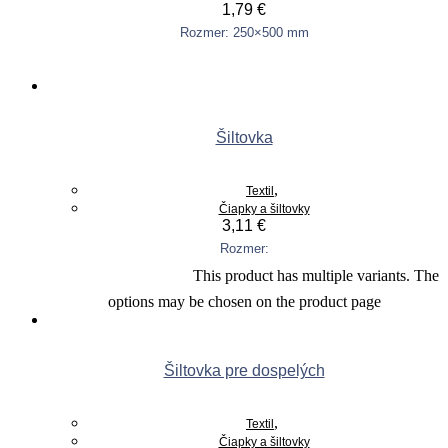
1,79
€
Rozmer: 250×500 mm
Pridať do košíka
Šiltovka
,
Textil
Čiapky a šiltovky
3,11
€
Rozmer:
This product has multiple variants. The
Výber možností
options may be chosen on the product page
Šiltovka pre dospelých
,
Textil
Čiapky a šiltovky