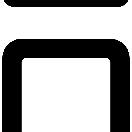
lmreklama@lmreklama.sk