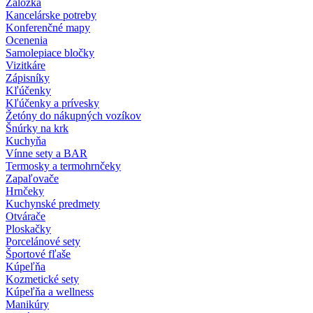
Záložka
Kancelárske potreby
Konferenčné mapy
Ocenenia
Samolepiace bločky
Vizitkáre
Zápisníky
Kľúčenky
Kľúčenky a prívesky
Žetóny do nákupných vozíkov
Šnúrky na krk
Kuchyňa
Vínne sety a BAR
Termosky a termohrnčeky
Zapaľovače
Hrnčeky
Kuchynské predmety
Otvárače
Ploskačky
Porcelánové sety
Športové fľaše
Kúpeľňa
Kozmetické sety
Kúpeľňa a wellness
Manikúry