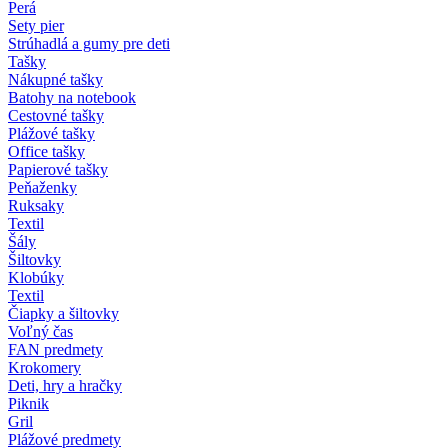
Perá
Sety pier
Strúhadlá a gumy pre deti
Tašky
Nákupné tašky
Batohy na notebook
Cestovné tašky
Plážové tašky
Office tašky
Papierové tašky
Peňaženky
Ruksaky
Textil
Šály
Šiltovky
Klobúky
Textil
Čiapky a šiltovky
Voľný čas
FAN predmety
Krokomery
Deti, hry a hračky
Piknik
Gril
Plážové predmety