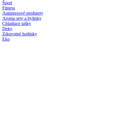
Šport
Fitness
Antistresové predmety
Aroma sety a bylinky
Chladiace tašky
Deky
Zdravotné hodinky
Eko