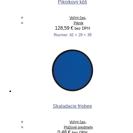
Piknikový kôš
,
Voľný čas
Piknik
128,59
€
bez DPH
Rozmer: 42 × 29 × 39
Pridať do košíka
Skaladacie frisbee
,
Voľný čas
Plážové predmety
0,48
€
bez DPH