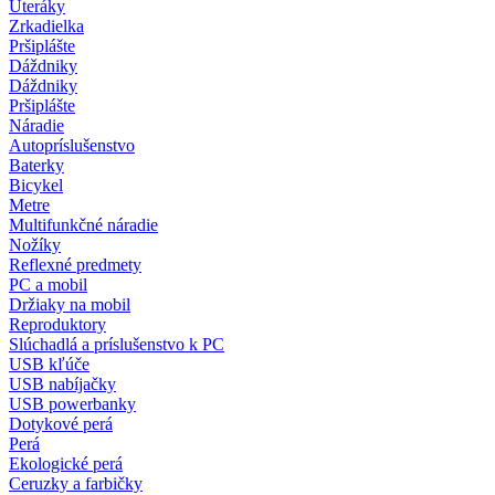
Uteráky
Zrkadielka
Pršiplášte
Dáždniky
Dáždniky
Pršiplášte
Náradie
Autopríslušenstvo
Baterky
Bicykel
Metre
Multifunkčné náradie
Nožíky
Reflexné predmety
PC a mobil
Držiaky na mobil
Reproduktory
Slúchadlá a príslušenstvo k PC
USB kľúče
USB nabíjačky
USB powerbanky
Dotykové perá
Perá
Ekologické perá
Ceruzky a farbičky