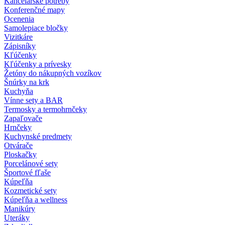
Kancelárske potreby
Konferenčné mapy
Ocenenia
Samolepiace bločky
Vizitkáre
Zápisníky
Kľúčenky
Kľúčenky a prívesky
Žetóny do nákupných vozíkov
Šnúrky na krk
Kuchyňa
Vínne sety a BAR
Termosky a termohrnčeky
Zapaľovače
Hrnčeky
Kuchynské predmety
Otvárače
Ploskačky
Porcelánové sety
Športové fľaše
Kúpeľňa
Kozmetické sety
Kúpeľňa a wellness
Manikúry
Uteráky