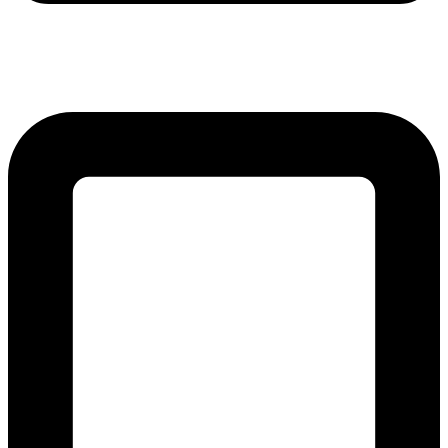
lmreklama@lmreklama.sk