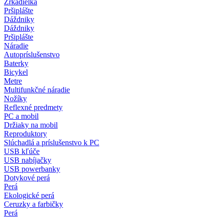
Zrkadielka
Pršiplášte
Dáždniky
Dáždniky
Pršiplášte
Náradie
Autopríslušenstvo
Baterky
Bicykel
Metre
Multifunkčné náradie
Nožíky
Reflexné predmety
PC a mobil
Držiaky na mobil
Reproduktory
Slúchadlá a príslušenstvo k PC
USB kľúče
USB nabíjačky
USB powerbanky
Dotykové perá
Perá
Ekologické perá
Ceruzky a farbičky
Perá