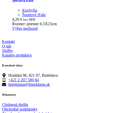
Športová fľaša
variants.
The
Kuchyňa
,
options
Športové fľaše
may
4,20
€
bez DPH
be
Rozmer: priemer 6,5X23cm
chosen
This
Výber možností
on
product
the
has
product
Kontakt
multiple
page
O nás
variants.
Služby
The
Katalóg produktov
options
may
be
Kontaktné údaje
chosen
on
Hradská 96, 821 07, Bratislava
the
+421 2 207 580 84
product
lmreklama@lmreklama.sk
page
Dokumenty
Chránená dielňa
Obchodné podmienky