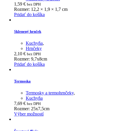
1,59
€
bez DPH
Rozmer: 12,2 × 1,9 × 1,7 cm
Pridať do košíka
Sklenený hrnček
Kuchyňa
,
Hrnčeky
2,10
€
bez DPH
Rozmer: 9,7x8cm
Pridať do košíka
Termoska
Termosky a termohrnčeky
,
Kuchyňa
7,69
€
bez DPH
Rozmer: 25x7,5cm
This
Výber možností
product
has
multiple