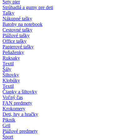
Sety pier
Strúhadlá a gumy pre deti
Tašky
Nákupné tašky
Batohy na notebook
Cestovné tašky
Plážové tašky
Office tašky
Papierové tašky
Peňaženky
Ruksaky
Textil
Šály
Šiltovky
Klobúky
Textil
Čiapky a šiltovky
Voľný čas
FAN predmety
Krokomery
Deti, hry a hračky
Piknik
Gril
Plážové predmety
Šport