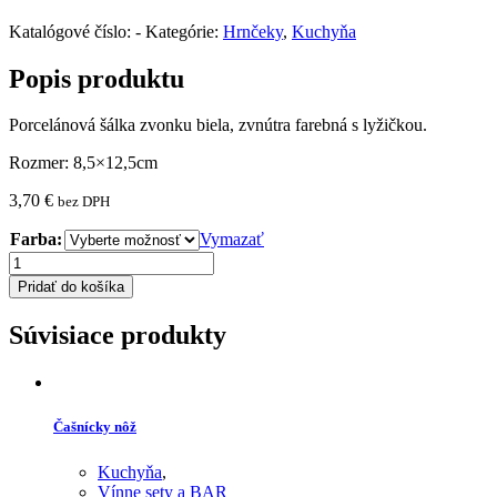
Katalógové číslo:
-
Kategórie:
Hrnčeky
,
Kuchyňa
Popis produktu
Porcelánová šálka zvonku biela, zvnútra farebná s lyžičkou.
Rozmer: 8,5×12,5cm
3,70
€
bez DPH
Farba:
Vymazať
množstvo
Porcelánový
Pridať do košíka
hrnček
Súvisiace produkty
Čašnícky nôž
Kuchyňa
,
Vínne sety a BAR