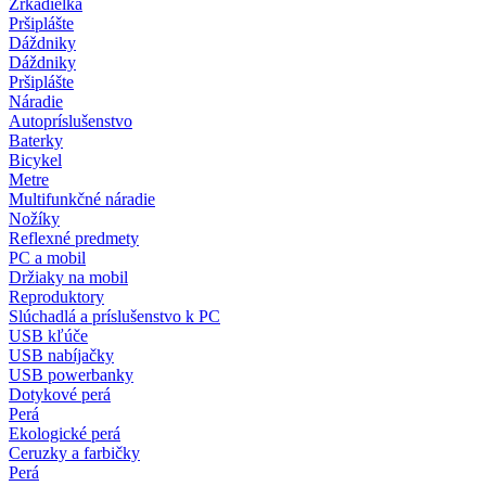
Zrkadielka
Pršiplášte
Dáždniky
Dáždniky
Pršiplášte
Náradie
Autopríslušenstvo
Baterky
Bicykel
Metre
Multifunkčné náradie
Nožíky
Reflexné predmety
PC a mobil
Držiaky na mobil
Reproduktory
Slúchadlá a príslušenstvo k PC
USB kľúče
USB nabíjačky
USB powerbanky
Dotykové perá
Perá
Ekologické perá
Ceruzky a farbičky
Perá