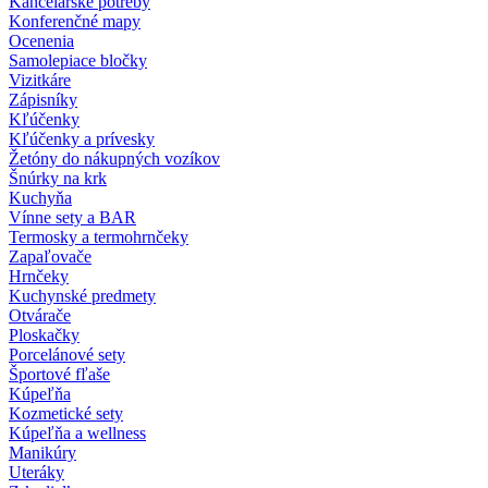
Kancelárske potreby
Konferenčné mapy
Ocenenia
Samolepiace bločky
Vizitkáre
Zápisníky
Kľúčenky
Kľúčenky a prívesky
Žetóny do nákupných vozíkov
Šnúrky na krk
Kuchyňa
Vínne sety a BAR
Termosky a termohrnčeky
Zapaľovače
Hrnčeky
Kuchynské predmety
Otvárače
Ploskačky
Porcelánové sety
Športové fľaše
Kúpeľňa
Kozmetické sety
Kúpeľňa a wellness
Manikúry
Uteráky