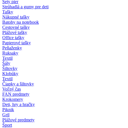
Sety pier
Strúhadlá a gumy pre deti
Tašky
Nákupné tašky
Batohy na notebook
Cestovné tašky
Plážové tašky
Office tašky
Papierové tašky
Peňaženky
Ruksaky
Textil
Šály
Šiltovky
Klobúky
Textil
Čiapky a šiltovky
Voľný čas
FAN predmety
Krokomery
Deti, hry a hračky
Piknik
Gril
Plážové predmety
Šport