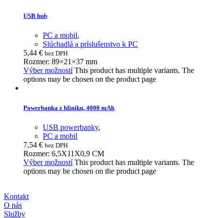
USB hub
PC a mobil
,
Slúchadlá a príslušenstvo k PC
5,44
€
bez DPH
Rozmer: 89×21×37 mm
Výber možností
This product has multiple variants. The
options may be chosen on the product page
Powerbanka z hliníku, 4000 mAh
USB powerbanky
,
PC a mobil
7,54
€
bez DPH
Rozmer: 6,5X11X0,9 CM
Výber možností
This product has multiple variants. The
options may be chosen on the product page
Kontakt
O nás
Služby