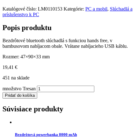
Katalógové číslo:
LM0110153
Kategórie:
PC a mobil
,
Slúchadlá a
príslušenstvo k PC
Popis produktu
Bezdrôtové bluetooth slúchadlá s funkciou hands free, v
bambusovom nabíjacom obale. Vrátane nabíjacieho USB káblu.
Rozmer: 47×90×33 mm
19,41
€
451 na sklade
množstvo Tresan
Pridať do košíka
Súvisiace produkty
Bezdrôtová powerbanka 8000 mAh