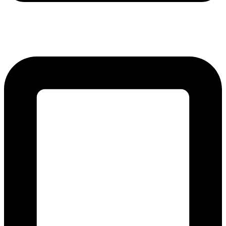
lmreklama@lmreklama.sk