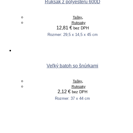
Ruksak z polyesteru 600D
,
Tašky
Ruksaky
12,81
€
bez DPH
Rozmer: 29,5 x 14,5 x 45 cm
This
Výber možností
product
has
multiple
variants.
Veľký batoh so šnúrkami
The
options
may
,
Tašky
be
Ruksaky
chosen
2,12
€
bez DPH
on
the
Rozmer: 37 x 44 cm
This
product
Výber možností
product
page
has
multiple
variants.
The