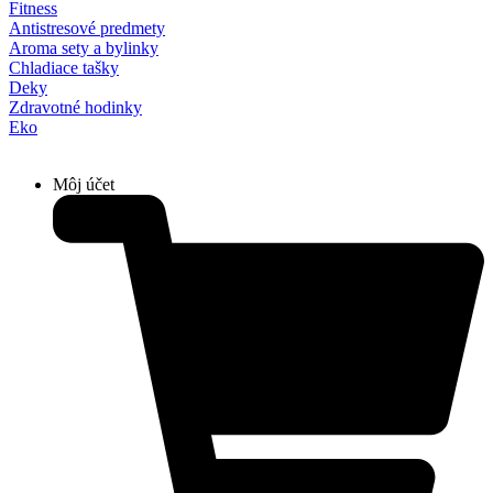
Fitness
Antistresové predmety
Aroma sety a bylinky
Chladiace tašky
Deky
Zdravotné hodinky
Eko
Môj účet