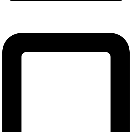
lmreklama@lmreklama.sk