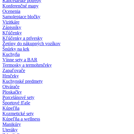
Kancelárske potreby
Konferenčné mapy
Ocenenia
Samolepiace bločky
Vizitkáre
Zápisníky
Kľúčenky
Kľúčenky a prívesky
Žetóny do nákupných vozíkov
Šnúrky na krk
Kuchyňa
Vínne sety a BAR
Termosky a termohrnčeky
Zapaľovače
Hrnčeky
Kuchynské predmety
Otvárače
Ploskačky
Porcelánové sety
Športové fľaše
Kúpeľňa
Kozmetické sety
Kúpeľňa a wellness
Manikúry
Uteráky