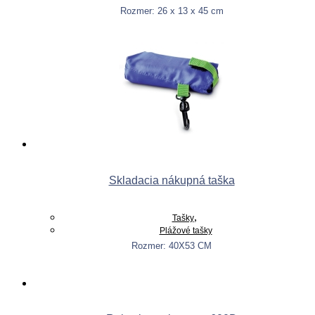
Rozmer: 26 x 13 x 45 cm
This
Výber možností
product
has
multiple
variants.
The
options
may
be
chosen
on
the
product
Skladacia nákupná taška
page
,
Tašky
Plážové tašky
Rozmer: 40X53 CM
Viac info