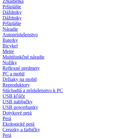
Zrkadielka
Pršiplášte
Dáždniky
Dáždniky
Pršiplášte
Náradie
Autopríslušenstvo
Baterky
Bicykel
Metre
Multifunkčné náradie
Nožíky
Reflexné predmety
PC a mobil
Držiaky na mobil
Reproduktory
Slúchadlá a príslušenstvo k PC
USB kľúče
USB nabíjačky
USB powerbanky
Dotykové perá
Perá
Ekologické perá
Ceruzky a farbičky
Perá