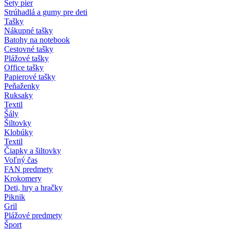
Sety pier
Strúhadlá a gumy pre deti
Tašky
Nákupné tašky
Batohy na notebook
Cestovné tašky
Plážové tašky
Office tašky
Papierové tašky
Peňaženky
Ruksaky
Textil
Šály
Šiltovky
Klobúky
Textil
Čiapky a šiltovky
Voľný čas
FAN predmety
Krokomery
Deti, hry a hračky
Piknik
Gril
Plážové predmety
Šport