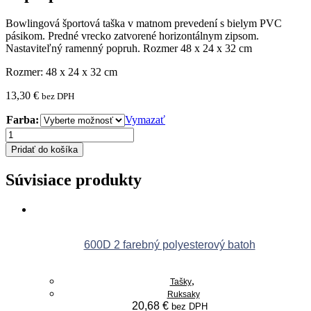
Bowlingová športová taška v matnom prevedení s bielym PVC
pásikom. Predné vrecko zatvorené horizontálnym zipsom.
Nastaviteľný ramenný popruh. Rozmer 48 x 24 x 32 cm
Rozmer: 48 x 24 x 32 cm
13,30
€
bez DPH
Farba:
Vymazať
množstvo
Bowlingová
Pridať do košíka
športová
taška
Súvisiace produkty
600D 2 farebný polyesterový batoh
,
Tašky
Ruksaky
20,68
€
bez DPH