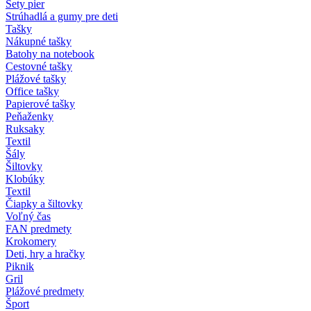
Sety pier
Strúhadlá a gumy pre deti
Tašky
Nákupné tašky
Batohy na notebook
Cestovné tašky
Plážové tašky
Office tašky
Papierové tašky
Peňaženky
Ruksaky
Textil
Šály
Šiltovky
Klobúky
Textil
Čiapky a šiltovky
Voľný čas
FAN predmety
Krokomery
Deti, hry a hračky
Piknik
Gril
Plážové predmety
Šport