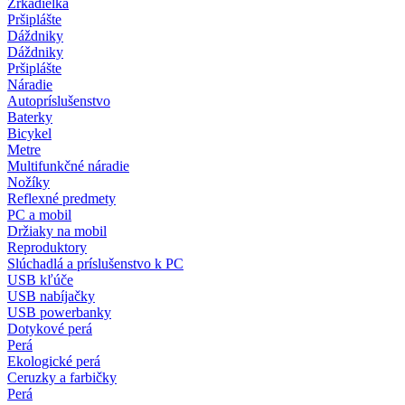
Zrkadielka
Pršiplášte
Dáždniky
Dáždniky
Pršiplášte
Náradie
Autopríslušenstvo
Baterky
Bicykel
Metre
Multifunkčné náradie
Nožíky
Reflexné predmety
PC a mobil
Držiaky na mobil
Reproduktory
Slúchadlá a príslušenstvo k PC
USB kľúče
USB nabíjačky
USB powerbanky
Dotykové perá
Perá
Ekologické perá
Ceruzky a farbičky
Perá