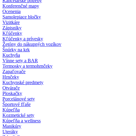
Kancelárske potreby
Konferenčné mapy
Ocenenia
Samolepiace bločky
Vizitkáre
Zápisníky
Kľúčenky
Kľúčenky a prívesky
Žetóny do nákupných vozíkov
Šnúrky na krk
Kuchyňa
Vínne sety a BAR
Termosky a termohrnčeky
Zapaľovače
Hrnčeky
Kuchynské predmety
Otvárače
Ploskačky
Porcelánové sety
Športové fľaše
Kúpeľňa
Kozmetické sety
Kúpeľňa a wellness
Manikúry
Uteráky