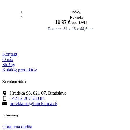
options
may
,
Tašky
be
Ruksaky
chosen
19,97
€
bez DPH
on
the
Rozmer: 31 x 15 x 44,5 cm
product
Pridať do košíka
page
Kontakt
O nás
Služby
Katalóg produktov
Kontaktné údaje
Hradská 96, 821 07, Bratislava
+421 2 207 580 84
lmreklama@lmreklama.sk
Dokumenty
Chránená dielňa