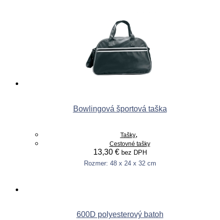
Výber možností
product
has
multiple
variants.
The
options
may
be
chosen
on
the
product
Bowlingová športová taška
page
,
Tašky
Cestovné tašky
13,30
€
bez DPH
Rozmer: 48 x 24 x 32 cm
This
Výber možností
product
has
multiple
variants.
600D polyesterový batoh
The