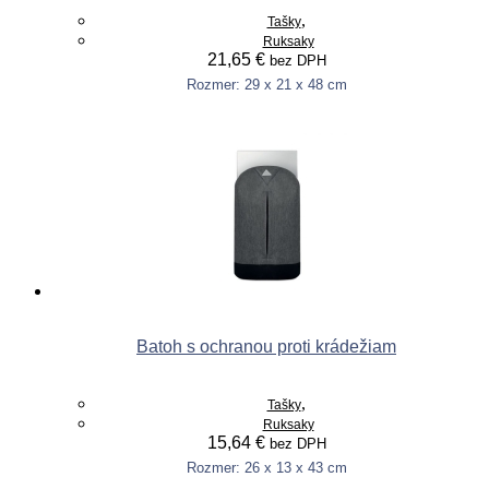
,
Tašky
Ruksaky
21,65
€
bez DPH
Rozmer: 29 x 21 x 48 cm
Pridať do košíka
Batoh s ochranou proti krádežiam
,
Tašky
Ruksaky
15,64
€
bez DPH
Rozmer: 26 x 13 x 43 cm
This