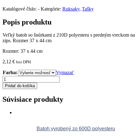
Katalógové číslo:
-
Kategórie:
Ruksaky
,
Tašky
Popis produktu
Veľký batoh so šnúrkami z 210D polyesteru s predným vreckom na
zips. Rozmer 37 x 44 cm
Rozmer: 37 x 44 cm
2,12
€
bez DPH
Farba:
Vymazať
množstvo
Veľký
Pridať do košíka
batoh
so
Súvisiace produkty
šnúrkami
Batoh vyrobený zo 600D polyesteru