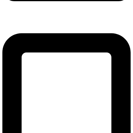
lmreklama@lmreklama.sk