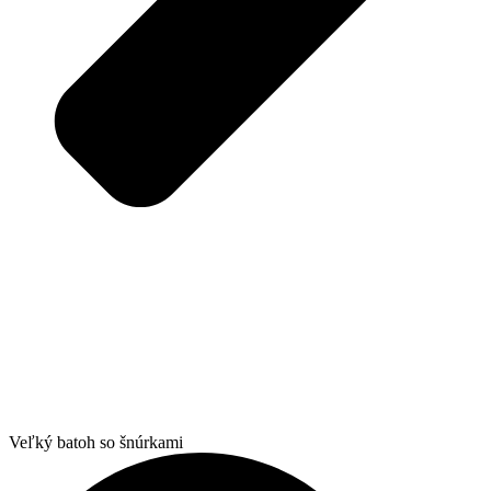
Veľký batoh so šnúrkami